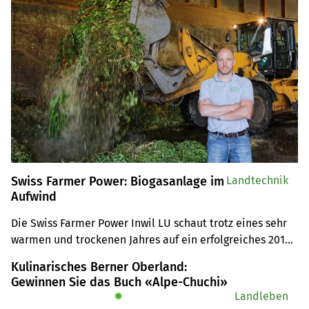
Swiss Farmer Power: Biogasanlage im
Landtechnik
Aufwind
Die Swiss Farmer Power Inwil LU schaut trotz eines sehr 
warmen und trockenen Jahres auf ein erfolgreiches 2018 
zurück. Sie konnte zudem ihre Anlage um ein 
Kulinarisches Berner Oberland:
Blockheizkraftwerk erweitern. 
Gewinnen Sie das Buch «Alpe-Chuchi»
✹
Landleben