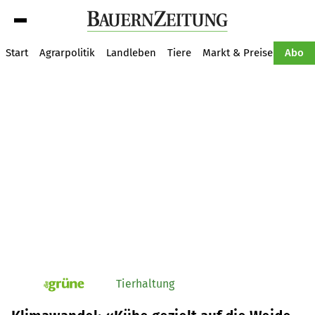
Suche
Start
Agrarpolitik
Landleben
Tiere
Markt & Preise
Pflan
Abo
Tierhaltung
pv_die-grune-online