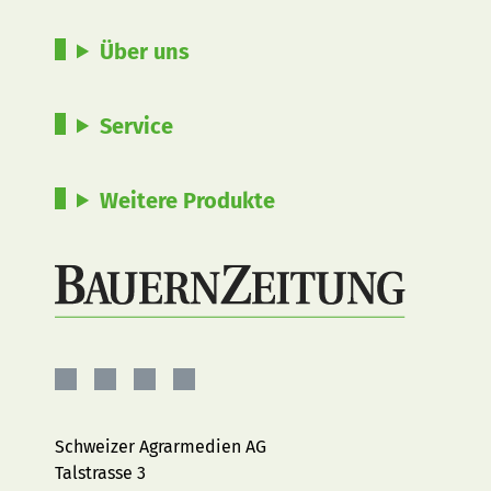
Über uns
Service
Weitere Produkte
BauernZeitung
BauernZeitung
BauernZeitung
BauernZeitung
auf
auf
auf
auf
Facebook
Instagram
YouTube
LinkedIn
Schweizer Agrarmedien AG
Talstrasse 3