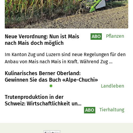
Neue Verordnung: Nun ist Mais
Pflanzen
ABO
nach Mais doch möglich
Im Kanton Zug und Luzern sind neue Regelungen für den 
Anbau von Mais nach Mais in Kraft. Während Zug 
Landwirten unter bestimmten Bedingungen eine 
Kulinarisches Berner Oberland:
Ausnahmeregelung gewährt, bleibt im Luzern die 
Gewinnen Sie das Buch «Alpe-Chuchi»
häufigere Maiskultur trotz drohender Restriktionen bis 
✹
Landleben
2026 möglich.
Trutenproduktion in der
Schweiz: Wirtschaftlichkeit und
Vermarktungschancen
Tierhaltung
ABO