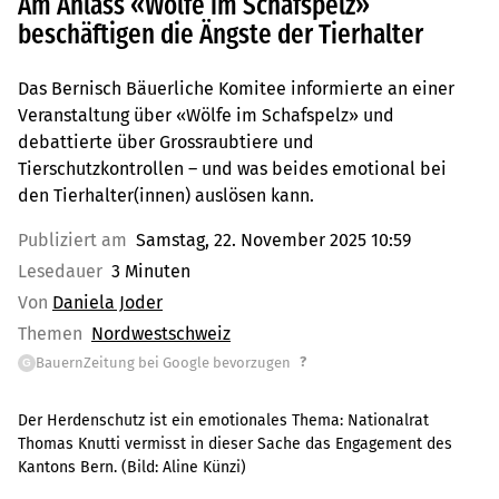
Am Anlass «Wölfe im Schafspelz»
beschäftigen die Ängste der Tierhalter
Das Bernisch Bäuerliche Komitee informierte an einer
Veranstaltung über «Wölfe im Schafspelz» und
debattierte über Grossraubtiere und
Tierschutzkontrollen – und was beides emotional bei
den Tierhalter(innen) auslösen kann.
Publiziert am
Samstag, 22. November 2025 10:59
Lesedauer
3 Minuten
Von
Daniela Joder
Themen
Nordwestschweiz
?
BauernZeitung bei Google bevorzugen
G
Der Herdenschutz ist ein emotionales Thema: Nationalrat
Thomas Knutti vermisst in dieser Sache das Engagement des
Kantons Bern.
(Bild:
Aline Künzi
)