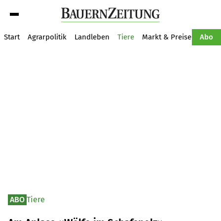
Suche
Start
Agrarpolitik
Landleben
Tiere
Markt & Preise
Pflan
Abo
ABO
Tiere