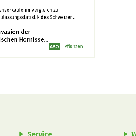
nverkäufe im Vergleich zur 
Zulassungsstatistik des Schweizer 
nvasion der
ischen Hornisse
in vollem Gang»
Pflanzen
ABO
Service
W