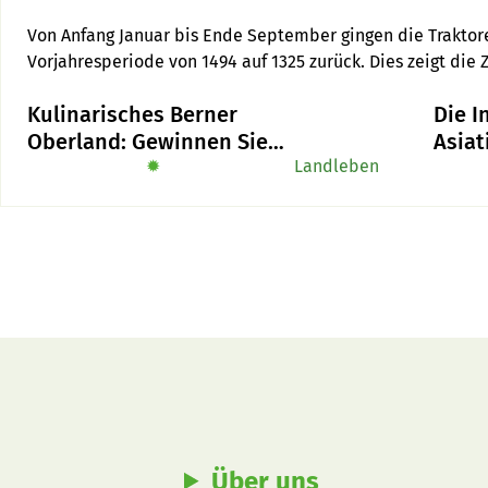
Von Anfang Januar bis Ende September gingen die Traktore
Vorjahresperiode von 1494 auf 1325 zurück. Dies zeigt die 
Landmaschinenverband SLV.
Kulinarisches Berner
Die I
Oberland: Gewinnen Sie
Asiat
das Buch «Alpe-Chuchi»
✹
Landleben
ist «
Über uns