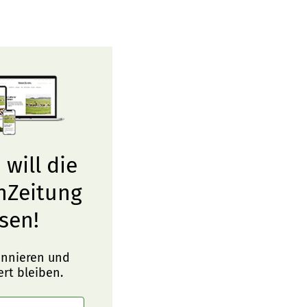
 will die
nZeitung
sen!
onnieren und
ert bleiben.