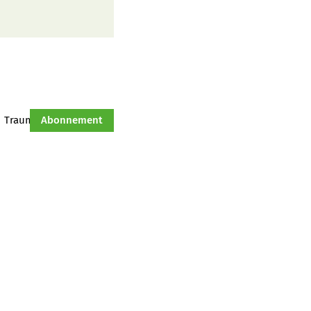
Traumtraktor
Abonnement
Hof-Management
Jahresserie