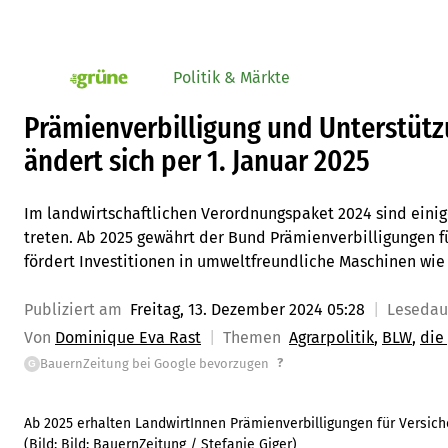
Politik & Märkte
pv_die-grune-online
Prämienverbilligung und Unterstütz
ändert sich per 1. Januar 2025
Im landwirtschaftlichen Verordnungspaket 2024 sind einige
treten. Ab 2025 gewährt der Bund Prämienverbilligungen f
fördert Investitionen in umweltfreundliche Maschinen wie
Publiziert am
Freitag, 13. Dezember 2024 05:28
Leseda
Von
Dominique Eva Rast
Themen
Agrarpolitik
BLW
die
?
BauernZeitung bei Google bevorzugen
G
Ab 2025 erhalten LandwirtInnen Prämienverbilligungen für Versic
(Bild:
Bild: BauernZeitung / Stefanie Giger
)