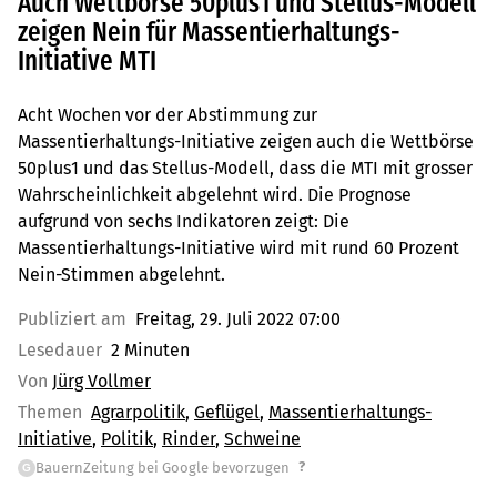
Auch Wettbörse 50plus1 und Stellus-Modell
zeigen Nein für Massentierhaltungs-
Initiative MTI
Acht Wochen vor der Abstimmung zur
Massentierhaltungs-Initiative zeigen auch die Wettbörse
50plus1 und das Stellus-Modell, dass die MTI mit grosser
Wahrscheinlichkeit abgelehnt wird. Die Prognose
aufgrund von sechs Indikatoren zeigt: Die
Massentierhaltungs-Initiative wird mit rund 60 Prozent
Nein-Stimmen abgelehnt.
Publiziert am
Freitag, 29. Juli 2022 07:00
Lesedauer
2 Minuten
Von
Jürg Vollmer
Themen
Agrarpolitik
Geflügel
Massentierhaltungs-
Initiative
Politik
Rinder
Schweine
?
BauernZeitung bei Google bevorzugen
G