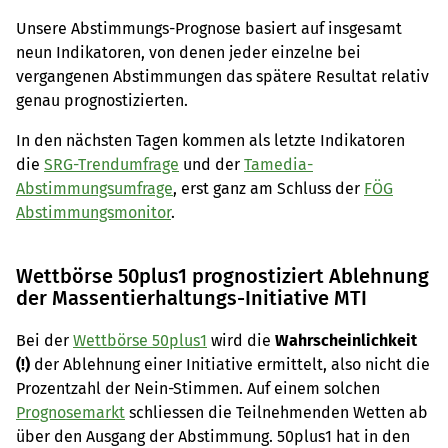
nächsten Tagen kommen die ersten «Wellen» der SRG-
Unsere Abstimmungs-Prognose basiert auf insgesamt
Trendumfrage und der Tamedia-Abstimmungsumfrage, 
neun Indikatoren, von denen jeder einzelne bei
die Genaueres zeigen werden.
vergangenen Abstimmungen das spätere Resultat relativ
genau prognostizierten.
In den nächsten Tagen kommen als letzte Indikatoren
die
SRG-Trendumfrage
und der
Tamedia-
Abstimmungsumfrage
, erst ganz am Schluss der
FÖG
Abstimmungsmonitor
.
Wettbörse 50plus1 prognostiziert Ablehnung
der Massentierhaltungs-Initiative MTI
Bei der
Wettbörse 50plus1
wird die
Wahrscheinlichkeit
(!)
der Ablehnung einer Initiative ermittelt, also nicht die
Prozentzahl der Nein-Stimmen. Auf einem solchen
Prognosemarkt
schliessen die Teilnehmenden Wetten ab
über den Ausgang der Abstimmung. 50plus1 hat in den