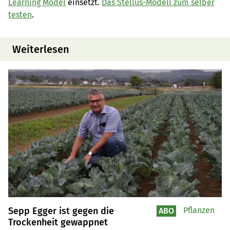
Learning Model
einsetzt.
Das Stellus-Modell zum selber
testen
.
Weiterlesen
Sepp Egger ist gegen die
Pflanzen
ABO
Trockenheit gewappnet