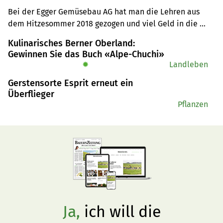
Bei der Egger Gemüsebau AG hat man die Lehren aus 
dem Hitzesommer 2018 gezogen und viel Geld in die 
Technik investiert. So sind beispielsweise die 
Kulinarisches Berner Oberland:
Rollomaten zusätzlich zur Wasseruhr mit einer App 
Gewinnen Sie das Buch «Alpe-Chuchi»
ausgerüstet, auf welcher die Parzelle, die ausgebrachte 
✹
Landleben
Wassermenge und der Bezugsort hinterlegt sind.
Gerstensorte Esprit erneut ein
Überflieger
Pflanzen
Ja,
ich will die