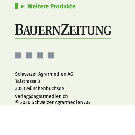
Weitere Produkte
BauernZeitung
BauernZeitung
BauernZeitung
BauernZeitung
auf
auf
auf
auf
Facebook
Instagram
YouTube
LinkedIn
Schweizer Agrarmedien AG
Talstrasse 3
3053 Münchenbuchsee
verlag@agrarmedien.ch
© 2026 Schweizer Agrarmedien AG