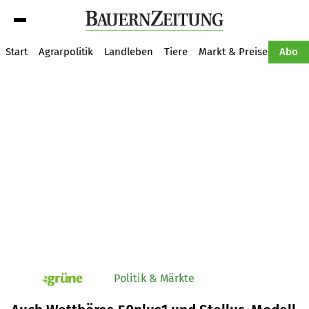
Suche
Start
Agrarpolitik
Landleben
Tiere
Markt & Preise
Pflan
Abo
Politik & Märkte
pv_die-grune-online