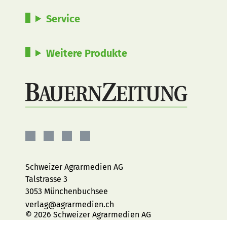
Service
Weitere Produkte
BauernZeitung
BauernZeitung
BauernZeitung
BauernZeitung
auf
auf
auf
auf
Facebook
Instagram
YouTube
LinkedIn
Schweizer Agrarmedien AG
Talstrasse 3
3053 Münchenbuchsee
verlag@agrarmedien.ch
© 2026 Schweizer Agrarmedien AG