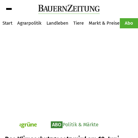
Suche
Start
Agrarpolitik
Landleben
Tiere
Markt & Preise
Pflan
Abo
ABO
Politik & Märkte
pv_die-grune-online