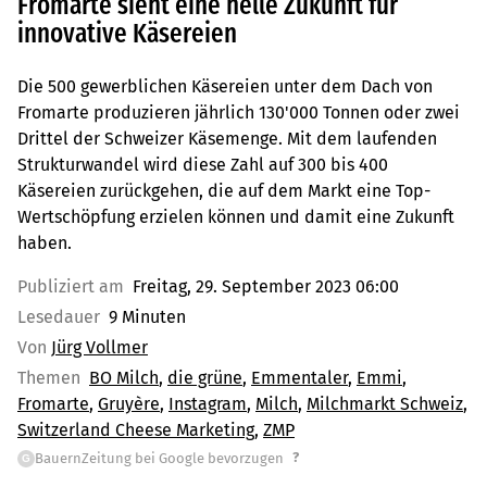
Fromarte sieht eine helle Zukunft für
innovative Käsereien
Die 500 gewerblichen Käsereien unter dem Dach von
Fromarte produzieren jährlich 130'000 Tonnen oder zwei
Drittel der Schweizer Käsemenge. Mit dem laufenden
Strukturwandel wird diese Zahl auf 300 bis 400
Käsereien zurückgehen, die auf dem Markt eine Top-
Wertschöpfung erzielen können und damit eine Zukunft
haben.
Publiziert am
Freitag, 29. September 2023 06:00
Lesedauer
9 Minuten
Von
Jürg Vollmer
Themen
BO Milch
die grüne
Emmentaler
Emmi
Fromarte
Gruyère
Instagram
Milch
Milchmarkt Schweiz
Switzerland Cheese Marketing
ZMP
?
BauernZeitung bei Google bevorzugen
G