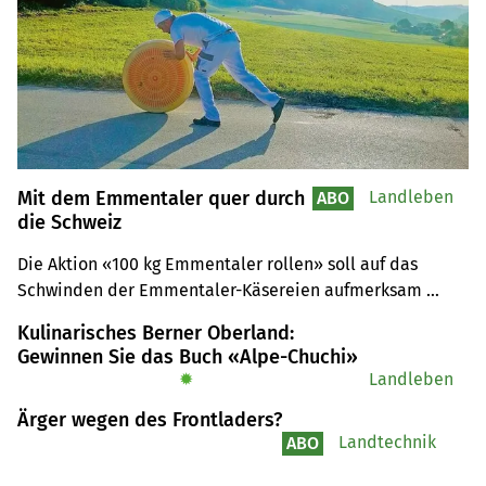
Mit dem Emmentaler quer durch
Landleben
ABO
die Schweiz
Die Aktion «100 kg Emmentaler rollen» soll auf das 
Schwinden der Emmentaler-Käsereien aufmerksam 
machen. Käsereimeister Christoph Glauser und sein 
Kulinarisches Berner Oberland:
Team wollen den Käse in nur acht Tagen von Zäziwil im 
Gewinnen Sie das Buch «Alpe-Chuchi»
Emmental bis ins zürcherische Winterthur rollen.
✹
Landleben
Ärger wegen des Frontladers?
Landtechnik
ABO