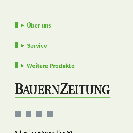
Über uns
Service
Weitere Produkte
BauernZeitung
BauernZeitung
BauernZeitung
BauernZeitung
auf
auf
auf
auf
Facebook
Instagram
YouTube
LinkedIn
Schweizer Agrarmedien AG