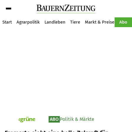
Suche
Start
Agrarpolitik
Landleben
Tiere
Markt & Preise
Pflan
Abo
ABO
Politik & Märkte
pv_die-grune-online