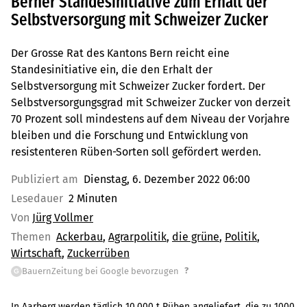
Berner Standesinitiative zum Erhalt der
Selbstversorgung mit Schweizer Zucker
Der Grosse Rat des Kantons Bern reicht eine
Standesinitiative ein, die den Erhalt der
Selbstversorgung mit Schweizer Zucker fordert. Der
Selbstversorgungsgrad mit Schweizer Zucker von derzeit
70 Prozent soll mindestens auf dem Niveau der Vorjahre
bleiben und die Forschung und Entwicklung von
resistenteren Rüben-Sorten soll gefördert werden.
Publiziert am
Dienstag, 6. Dezember 2022 06:00
Lesedauer
2 Minuten
Von
Jürg Vollmer
Themen
Ackerbau
Agrarpolitik
die grüne
Politik
Wirtschaft
Zuckerrüben
?
BauernZeitung bei Google bevorzugen
G
In Aarberg werden täglich 10 000 t Rüben angeliefert, die zu 1000