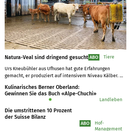
Natura-Veal sind dringend gesucht
Tiere
ABO
Urs Kneubühler aus Ufhusen hat gute Erfahrungen 
gemacht, er produziert auf intensivem Niveau Kälber. 
Während der Markt für Natura-Beef ziemlich gesättigt ist, 
Kulinarisches Berner Oberland:
hat es noch Potenzial für Natura-Veal.
Gewinnen Sie das Buch «Alpe-Chuchi»
✹
Landleben
Die umstrittenen 10 Prozent
der Suisse Bilanz
Hof-
ABO
Management