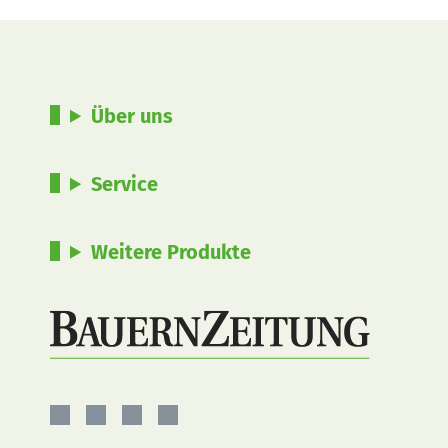
Über uns
Service
Weitere Produkte
BauernZeitung
BauernZeitung
BauernZeitung
BauernZeitung
auf
auf
auf
auf