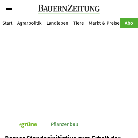
Suche
Start
Agrarpolitik
Landleben
Tiere
Markt & Preise
Pflan
Abo
Pflanzenbau
pv_die-grune-online