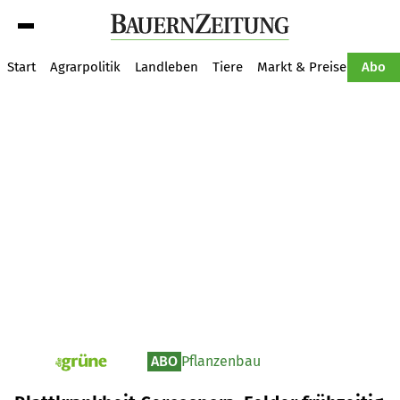
Suche
Start
Agrarpolitik
Landleben
Tiere
Markt & Preise
Pflan
Abo
ABO
Pflanzenbau
pv_die-grune-online