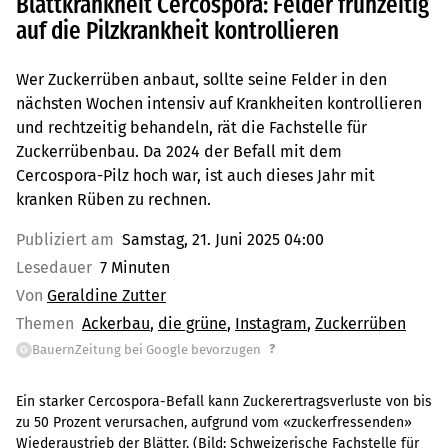
Blattkrankheit Cercospora: Felder frühzeitig
auf die Pilzkrankheit kontrollieren
Wer Zuckerrüben anbaut, sollte seine Felder in den
nächsten Wochen intensiv auf Krankheiten kontrollieren
und rechtzeitig behandeln, rät die Fachstelle für
Zuckerrübenbau. Da 2024 der Befall mit dem
Cercospora-Pilz hoch war, ist auch dieses Jahr mit
kranken Rüben zu rechnen.
Publiziert am
Samstag, 21. Juni 2025 04:00
Lesedauer
7 Minuten
Von
Geraldine Zutter
Themen
Ackerbau
die grüne
Instagram
Zuckerrüben
?
BauernZeitung bei Google bevorzugen
G
Ein starker Cercospora-Befall kann Zuckerertragsverluste von bis
zu 50 Prozent verursachen, aufgrund vom «zuckerfressenden»
Wiederaustrieb der Blätter.
(Bild:
Schweizerische Fachstelle für