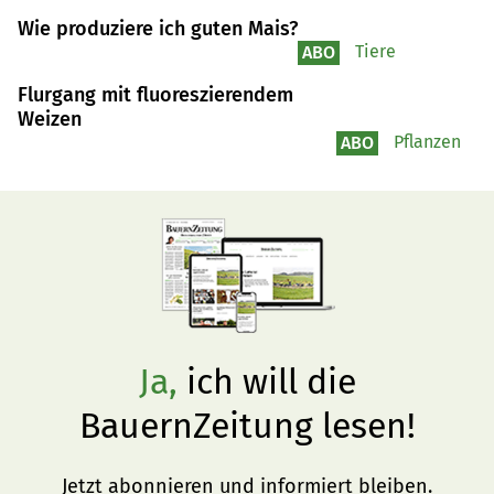
die Erinnerungen seiner Mutter an «Wernu», einen 
Wie produziere ich guten Mais?
Verdingbuben im bernischen Frieswil der 1940er- und 
Tiere
ABO
1950er-Jahre.
Flurgang mit fluoreszierendem
Weizen
Pflanzen
ABO
Ja,
ich will die
BauernZeitung lesen!
Jetzt abonnieren und informiert bleiben.