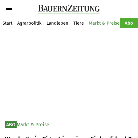
Suche
Start
Agrarpolitik
Landleben
Tiere
Markt & Preise
Pflan
Abo
ABO
Markt & Preise