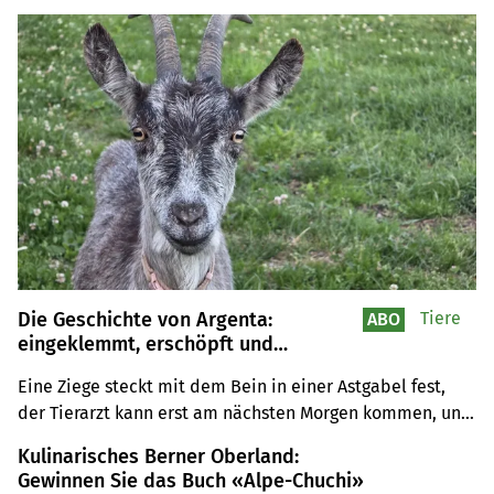
Die Geschichte von Argenta:
Tiere
ABO
eingeklemmt, erschöpft und
schliesslich doch gerettet
Eine Ziege steckt mit dem Bein in einer Astgabel fest, 
der Tierarzt kann erst am nächsten Morgen kommen, und 
die Besitzerin wohnt so abgelegen, dass sie auf sich 
Kulinarisches Berner Oberland:
allein gestellt ist. Eine Geschichte, wie sie der Stallalltag 
Gewinnen Sie das Buch «Alpe-Chuchi»
schreibt – und wie homöopathische Fernberatung in der 