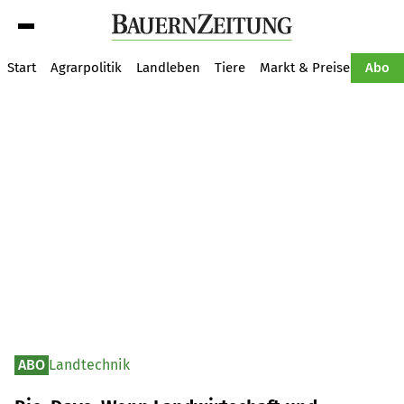
Suche
Start
Agrarpolitik
Landleben
Tiere
Markt & Preise
Pflan
Abo
ABO
Landtechnik