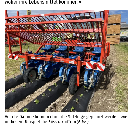
woher ihre Lebensmittel kommen.»
Di
Auf die Dämme können dann die Setzlinge gepflanzt werden, wie
ve
in diesem Beispiel die Süsskartoffeln.
(Bild: )
de