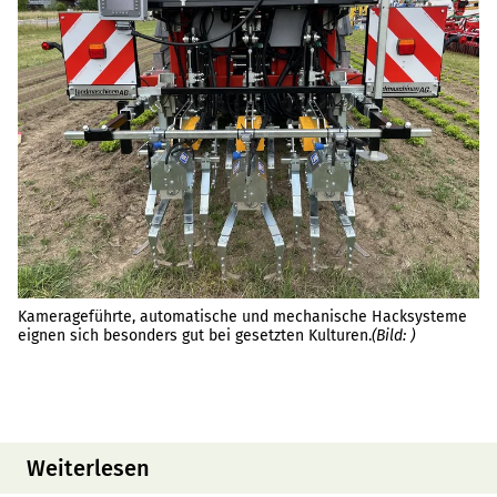
Au
Di
Kamerageführte, automatische und mechanische Hacksysteme
gr
eignen sich besonders gut bei gesetzten Kulturen.
(Bild: )
pr
Weiterlesen