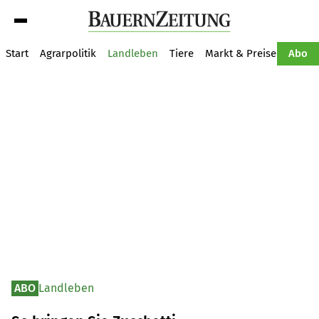
Suche
Start
Agrarpolitik
Landleben
Tiere
Markt & Preise
Pflan
Abo
ABO
Landleben