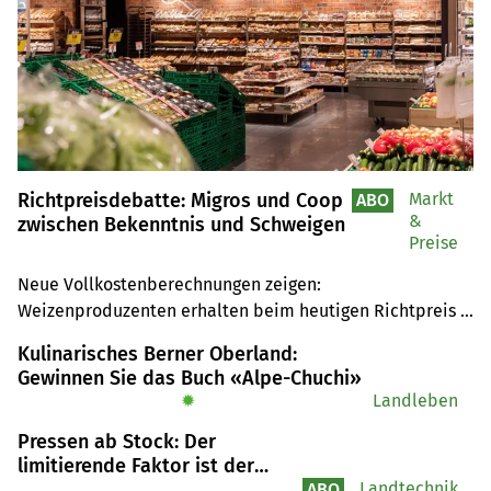
Richtpreisdebatte: Migros und Coop
Markt
ABO
&
zwischen Bekenntnis und Schweigen
Preise
Neue Vollkostenberechnungen zeigen: 
Weizenproduzenten erhalten beim heutigen Richtpreis 
bereits weniger, als ihnen das Landwirtschaftsgesetz 
Kulinarisches Berner Oberland:
zuspricht. Die Müller fordern trotzdem eine Senkung um 
Gewinnen Sie das Buch «Alpe-Chuchi»
8 bis 10 Franken. Wir haben Migros und Coop konfrontiert.
✹
Landleben
Pressen ab Stock: Der
limitierende Faktor ist der
Kranführer, nicht die Technik
Landtechnik
ABO