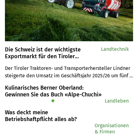
Die Schweiz ist der wichtigste
Landtechnik
Exportmarkt für den Tiroler
Traktorenhersteller Lindner
Der Tiroler Traktoren- und Transporterhersteller Lindner 
steigerte den Umsatz im Geschäftsjahr 2025/26 um fünf 
Prozent auf 98 Millionen Euro – mit neuen Modellen und 
Kulinarisches Berner Oberland:
einem klaren Fokus auf den Vertrieb. In der Schweiz war 
Gewinnen Sie das Buch «Alpe-Chuchi»
der Unitrac 2025 der meistverkaufte Transporter.
✹
Landleben
Was deckt meine
Betriebshaftpflicht alles ab?
Organisationen
& Firmen