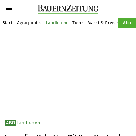
Suche
Start
Agrarpolitik
Landleben
Tiere
Markt & Preise
Pflan
Abo
ABO
Landleben