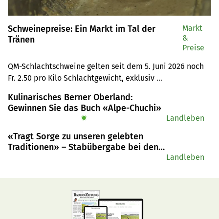
Schweinepreise: Ein Markt im Tal der
Markt
&
Tränen
Preise
QM-Schlachtschweine gelten seit dem 5. Juni 2026 noch 
Fr. 2.50 pro Kilo Schlachtgewicht, exklusiv 
Entlastungsbeitrag von 10 Rappen. Jetzt sind auch die 
Kulinarisches Berner Oberland:
Jager auf Rekordtief. Was bedeuten die historisch tiefen 
Gewinnen Sie das Buch «Alpe-Chuchi»
Preise für die Branche?
✹
Landleben
«Tragt Sorge zu unseren gelebten
Traditionen» – Stabübergabe bei den
Berner Dragonern
Landleben