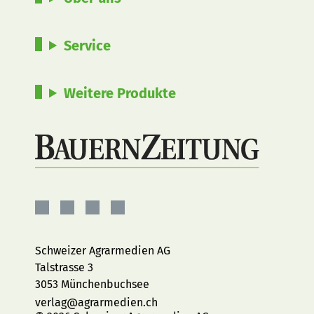
Service
Weitere Produkte
BauernZeitung
BauernZeitung
BauernZeitung
BauernZeitung
auf
auf
auf
auf
Facebook
Instagram
YouTube
LinkedIn
Schweizer Agrarmedien AG
Talstrasse 3
3053 Münchenbuchsee
verlag@agrarmedien.ch