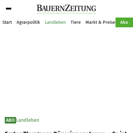
Suche
Start
Agrarpolitik
Landleben
Tiere
Markt & Preise
Pflan
Abo
ABO
Landleben