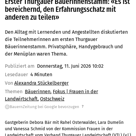
Erster Thurgauer Bäuerinnenstamm: «Es ist
bereichernd, den Erfahrungsschatz mit
anderen zu teilen»
Den Alltag mit Lernenden und Angestellten diskutierten
die Teilnehmerinnen am ersten Thurgauer
Bäuerinnenstamm. Privatsphäre, Handygebrauch und
der Menüplan waren Thema.
Publiziert am
Donnerstag, 11. Juni 2026 10:02
Lesedauer
4 Minuten
Von
Alexandra Stückelberger
Themen
Bäuerinnen
Fokus | Frauen in der
Landwirtschaft
Ostschweiz
?
BauernZeitung bei Google bevorzugen
G
Gastgeberin Debora Bär mit Rahel Osterwalder, Lara Dumelin
und Vanessa Schmid von der Kommission Frauen in der
Landwirtschaft vom Verband Thurgauer Landwirtschaft (VTL) (v.l.)