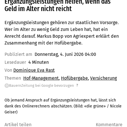
Ergänzungsleistungen helfen, wenn das
Geld im Alter nicht reicht
Ergänzungsleistungen gehören zur staatlichen Vorsorge.
Wer im Alter zu wenig Geld zum Leben hat, hat ein
Anrecht darauf. Markus Bopp von Agriexpert erklärt den
Zusammenhang mit der Hofübergabe.
Publiziert am
Donnerstag, 4. Juni 2026 04:00
Lesedauer
4 Minuten
Von
Dominique Eva Rast
Themen
Hof-Management
Hofübergabe
Versicherung
?
BauernZeitung bei Google bevorzugen
G
Ob jemand Anspruch auf Ergänzungsleistungen hat, lässt sich
dank des Onlinerechners abschätzen.
(Bild:
«die grüne» / Nicole
Geiser
)
Artikel teilen
Kommentare