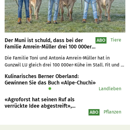
Der Muni ist schuld, dass bei der
Tiere
ABO
Familie Amrein-Müller drei 100 000er-
Kühe im Stall stehen
Die Familie Toni und Antonia Amrein-Müller hat in 
Gunzwil LU gleich drei 100 000er-Kühe im Stall. Fit und 
langlebig sind diese auch dank guter Tierbetreuung und 
Kulinarisches Berner Oberland:
der Weidehaltung.
Gewinnen Sie das Buch «Alpe-Chuchi»
✹
Landleben
«Agroforst hat seinen Ruf als
verrückte Idee abgestreift»,
erklärt Niklaus Trottmann vom LZ
Pflanzen
ABO
Liebegg