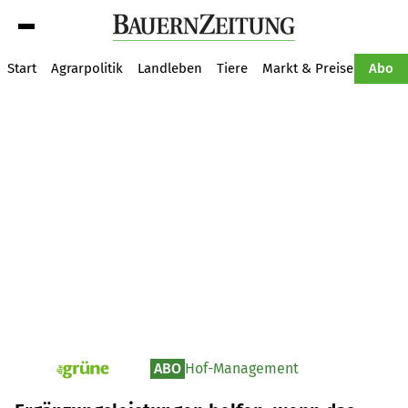
Suche
Start
Agrarpolitik
Landleben
Tiere
Markt & Preise
Pflan
Abo
ABO
Hof-Management
pv_die-grune-online