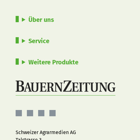
Über uns
Service
Weitere Produkte
BauernZeitung
BauernZeitung
BauernZeitung
BauernZeitung
auf
auf
auf
auf
Facebook
Instagram
YouTube
LinkedIn
Schweizer Agrarmedien AG
Talstrasse 3