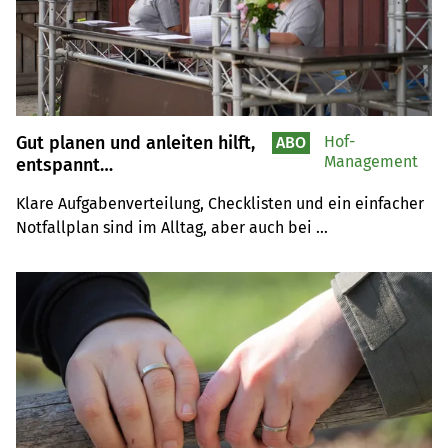
Gut planen und anleiten hilft,
Hof-
ABO
Management
entspannt
zusammenzuarbeiten und die
Klare Aufgabenverteilung, Checklisten und ein einfacher 
Gäste glücklich zu machen –
Notfallplan sind im Alltag, aber auch bei 
zum Beispiel am 1.-August-
Brunch
Spezialanlässen wie der Gästebewirtung am 1. August 
hilfreich für den Erfolg.