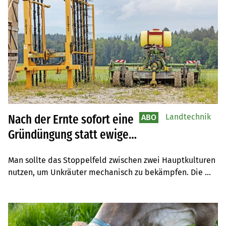
Landtechnik
Nach der Ernte sofort eine
ABO
Gründüngung statt ewige
Stoppelbearbeitung
Man sollte das Stoppelfeld zwischen zwei Hauptkulturen 
nutzen, um Unkräuter mechanisch zu bekämpfen. Die 
Alternative ist eine sofortige Begrünung. Eine 
einleuchtende Idee, die auch Philipp Böhlen aus 
Grafenried BE umsetzt.