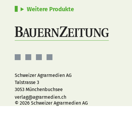
Weitere Produkte
BauernZeitung
BauernZeitung
BauernZeitung
BauernZeitung
auf
auf
auf
auf
Facebook
Instagram
YouTube
LinkedIn
Schweizer Agrarmedien AG
Talstrasse 3
3053 Münchenbuchsee
verlag@agrarmedien.ch
© 2026 Schweizer Agrarmedien AG