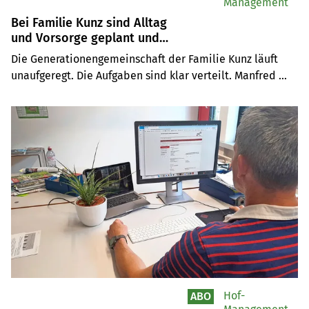
Management
Bei Familie Kunz sind Alltag
und Vorsorge geplant und
geregelt
Die Generationengemeinschaft der Familie Kunz läuft 
unaufgeregt. Die Aufgaben sind klar verteilt. Manfred 
Kunz ist für die Buchhaltung zuständig. Um Absicherung 
im Alter und die Vorsorge haben seine Frau Barbara Kunz 
und er sich sehr früh gekümmert.
Hof-
ABO