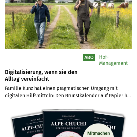
Hof-
ABO
Management
Digitalisierung, wenn sie den
Alltag vereinfacht
Familie Kunz hat einen pragmatischen Umgang mit 
digitalen Hilfsmitteln: Den Brunstkalender auf Papier hat 
Manfred Kunz durch eine App ersetzt. Sohn Hannes Kunz 
nutzt für die Suisse-Bilanz eine digitale Unterstützung. 
Doch ohne Papier geht es in Ersigen (noch) nicht.