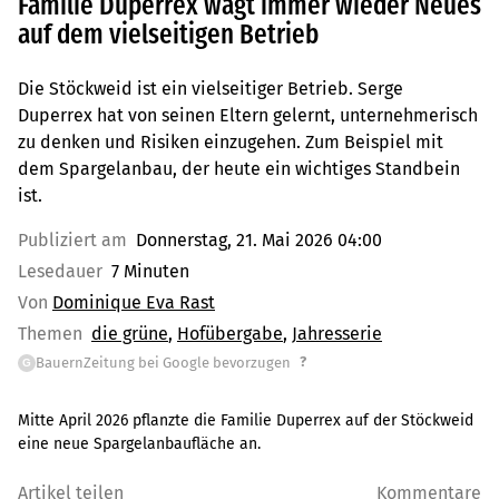
Familie Duperrex wagt immer wieder Neues
auf dem vielseitigen Betrieb
Die Stöckweid ist ein vielseitiger Betrieb. Serge
Duperrex hat von seinen Eltern gelernt, unternehmerisch
zu denken und Risiken einzugehen. Zum Beispiel mit
dem Spargelanbau, der heute ein wichtiges Standbein
ist.
Publiziert am
Donnerstag, 21. Mai 2026 04:00
Lesedauer
7 Minuten
Von
Dominique Eva Rast
Themen
die grüne
Hofübergabe
Jahresserie
?
BauernZeitung bei Google bevorzugen
G
Mitte April 2026 pflanzte die Familie Duperrex auf der Stöckweid
eine neue Spargelanbaufläche an.
Artikel teilen
Kommentare