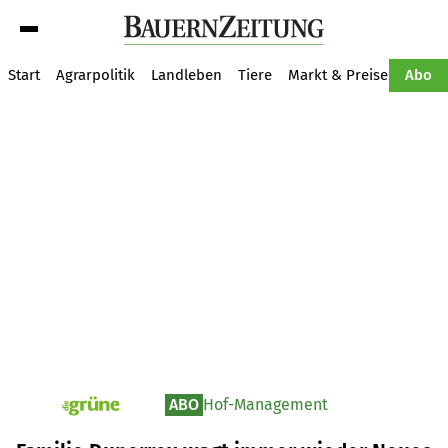
Suche
Start
Agrarpolitik
Landleben
Tiere
Markt & Preise
Pflan
Abo
ABO
Hof-Management
pv_die-grune-online