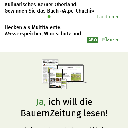
Europas Viehhändler kämpfen an mehreren Fronten 
Kulinarisches Berner Oberland:
gleichzeitig und dennoch oder gerade deshalb: Ihr 
Gewinnen Sie das Buch «Alpe-Chuchi»
Geschäft scheint unverzichtbarer denn je.
✹
Landleben
Hecken als Multitalente:
Wasserspeicher, Windschutz und
gut für die Biodiversität
Pflanzen
ABO
Ja,
ich will die
BauernZeitung lesen!