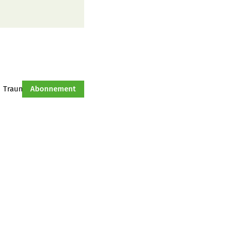
Traumtraktor
Abonnement
Hof-Management
Jahresserie