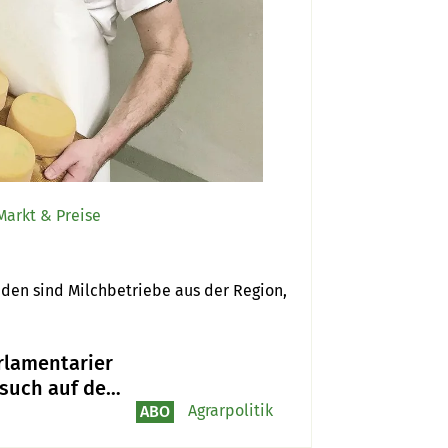
Markt & Preise
nden sind Milchbetriebe aus der Region, 
rlamentarier
esuch auf dem
gelhof von
Agrarpolitik
ABO
ie Gisi