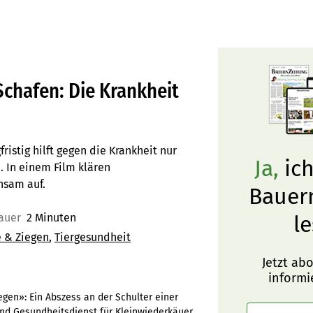
chafen: Die Krankheit
ristig hilft gegen die Krankheit nur
Ja,
ich
 In einem Film klären
nsam auf.
Bauer
auer
2 Minuten
le
 & Ziegen
Tiergesundheit
Jetzt ab
informi
en»: Ein Abszess an der Schulter einer
und Gesundheitsdienst für Kleinwiederkäuer