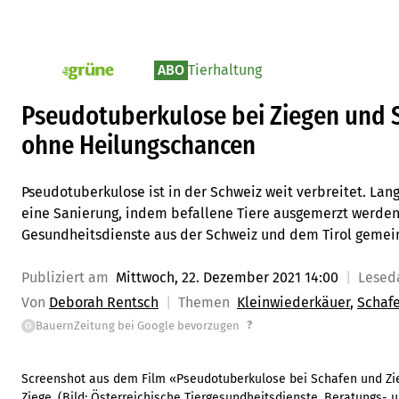
ABO
Tierhaltung
pv_die-grune-online
Pseudotuberkulose bei Ziegen und S
ohne Heilungschancen
Pseudotuberkulose ist in der Schweiz weit verbreitet. Langf
eine Sanierung, indem befallene Tiere ausgemerzt werden.
Gesundheitsdienste aus der Schweiz und dem Tirol gemei
Publiziert am
Mittwoch, 22. Dezember 2021 14:00
Lesed
Von
Deborah Rentsch
Themen
Kleinwiederkäuer
Schafe
?
BauernZeitung bei Google bevorzugen
G
Screenshot aus dem Film «Pseudotuberkulose bei Schafen und Zieg
Ziege.
(Bild:
Österreichische Tiergesundheitsdienste, Beratungs- 