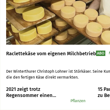
Raclettekäse vom eigenen Milchbetrieb
ABO
Der Winterthurer Christoph Lohner ist Störkäser. Seine Ku
die den fertigen Käse direkt vermarkten.
2021 zeigt trotz
15 Pa
Regensommer einen
zu B
mittleren
Pflanzen
Geflü
Temperaturanstieg
Famil