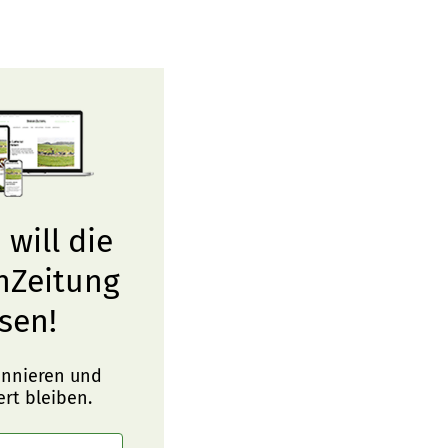
 will die
nZeitung
sen!
onnieren und
ert bleiben.