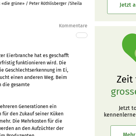
:
«die grüne» / Peter Röthlisberger /Sheila
Jetzt 
Kommentare
er Eierbranche hat es geschafft
fristig funktionieren wird. Die
die Geschlechtserkennung im Ei,
Zeit
zucht einen anderen Weg. Beim
h die gesamte
gross
mehreren Generationen ein
Jetzt t
n für den Zukauf seiner Küken
kennenlerne
 mehr. Die Mehrkosten für die
werden an den Aufzüchter der
Mehr
im Produzenten.