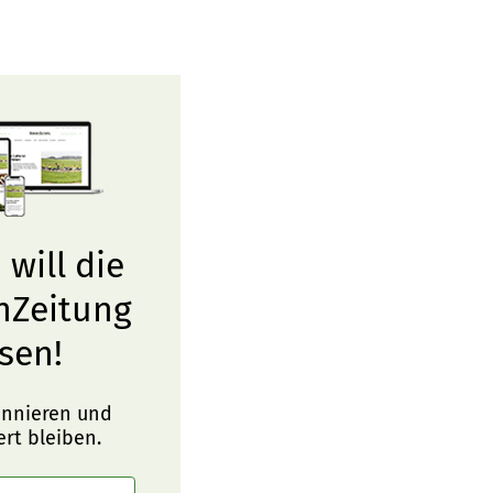
 will die
nZeitung
sen!
onnieren und
ert bleiben.