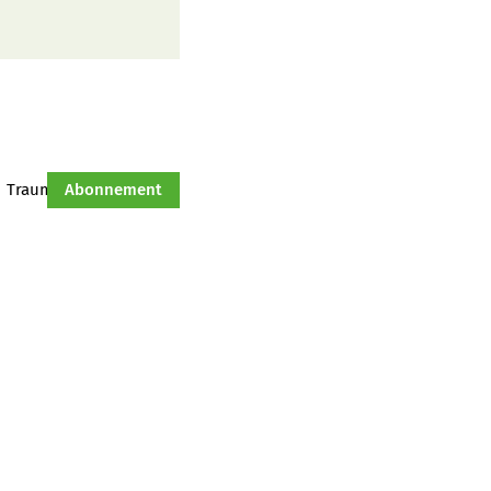
Traumtraktor
Abonnement
Hof-Management
Jahresserie