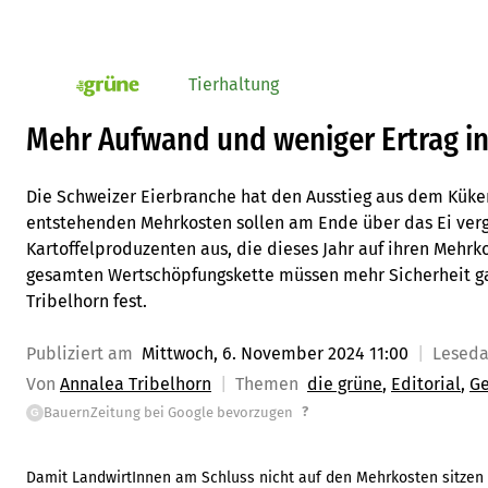
Tierhaltung
pv_die-grune-online
Mehr Aufwand und weniger Ertrag in
Die Schweizer Eierbranche hat den Ausstieg aus dem Kük
entstehenden Mehrkosten sollen am Ende über das Ei verg
Kartoffelproduzenten aus, die dieses Jahr auf ihren Mehrko
gesamten Wertschöpfungskette müssen mehr Sicherheit gar
Tribelhorn fest.
Publiziert am
Mittwoch, 6. November 2024 11:00
Lesed
Von
Annalea Tribelhorn
Themen
die grüne
Editorial
Ge
?
BauernZeitung bei Google bevorzugen
G
Damit LandwirtInnen am Schluss nicht auf den Mehrkosten sitzen 