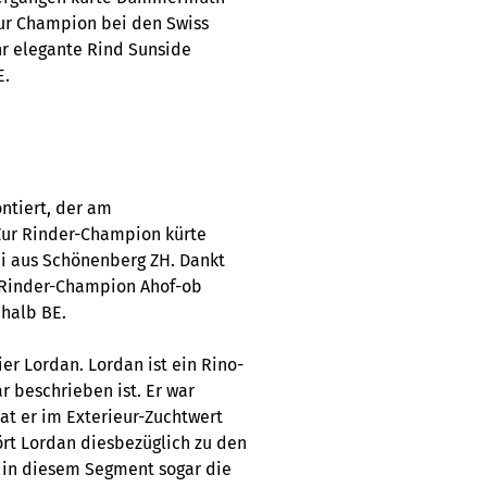
zur Champion bei den Swiss
hr elegante Rind Sunside
E.
ontiert, der am
 Zur Rinder-Champion kürte
di aus Schönenberg ZH. Dankt
e-Rinder-Champion Ahof-ob
halb BE.
er Lordan. Lordan ist ein Rino-
r beschrieben ist. Er war
hat er im Exterieur-Zuchtwert
ört Lordan diesbezüglich zu den
s in diesem Segment sogar die