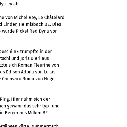
dyssey ab.
ine von Michel Rey, Le Châtelard
d Linder, Heimisbach BE. Dies
te wurde Pickel Red Dyna von
beschi BE trumpfte in der
tschi und Joris Bieri aus
tzte sich Roman Fleurine von
akis Edison Adona von Lukas
de Canavaro Roma von Hugo
 Ring. Hier nahm sich der
lich gewann das sehr typ- und
e Berger aus Milken BE.
Übergängen kürte Dummermuth