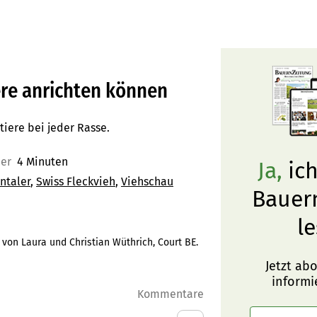
ere anrichten können
tiere bei jeder Rasse.
uer
4 Minuten
Ja,
ich
ntaler
Swiss Fleckvieh
Viehschau
Bauer
le
on Laura und Christian Wüthrich, Court BE.
Jetzt ab
informi
Kommentare