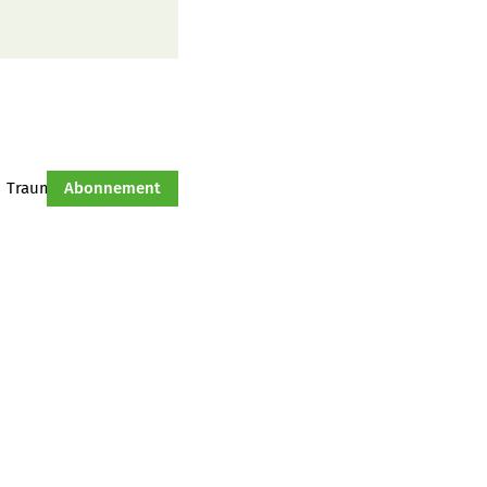
Traumtraktor
Abonnement
Hof-Management
Jahresserie