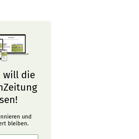
 will die
nZeitung
sen!
onnieren und
ert bleiben.