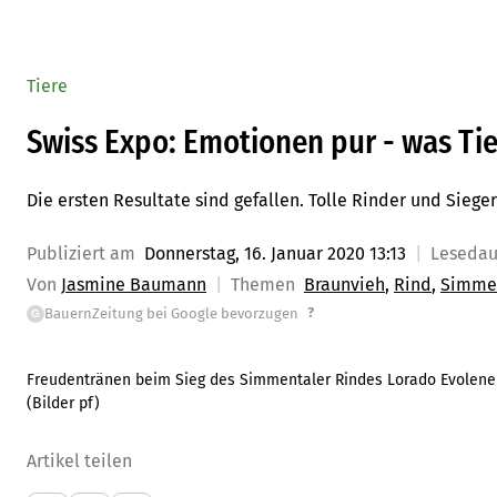
Tiere
Swiss Expo: Emotionen pur - was Ti
Die ersten Resultate sind gefallen. Tolle Rinder und Sieger
Publiziert am
Donnerstag, 16. Januar 2020 13:13
Leseda
Von
Jasmine Baumann
Themen
Braunvieh
Rind
Simme
?
BauernZeitung bei Google bevorzugen
G
Freudentränen beim Sieg des Simmentaler Rindes Lorado Evolene v
(Bilder pf)
Artikel teilen