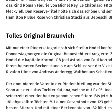
das Rind Roman Fleurie von Michel Rey, Le Châtelard FR 
Fleckvieh. Den Reserve-Titel holte sich das schöne und se
Hamilton P Blue Rose von Christian Stucki aus Uebeschi B
Tolles Original Braunvieh
Mit nur einer Rinderkategorie sah sich Stefan Hodel konfr
Donnerstagmorgen die Original Braunviehtiere rangierte.
Hodel die kapitale Korrodi OB Joel Astoria von Paul Korro
ihrem besseren Becken stand sie am Schluss vor der Viz
Rivaldo Ulme von Andreas Anderegg-Walther aus Schatten
Der dominierende Vater in der Rinderabteilung war der Sti
Sohn aus der Lukas-Tochter Katjana, welche mit Ex 93 linea
seinerzeit einer der besten genomischen Stiere. Bis jetzt 
161 abgekalbte Töchter. Mit einer Gesamtnote von 123 geh
besten Stieren. Und mit einer Beckennote von 132 führt e