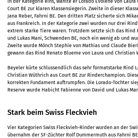
In der Kategorie eins, wählte er Lorado Evolene von Laura
Court BE zur klaren Klassensiegerin. Zweite in dieser Klas
Jana Reber, Fahrni BE. Den dritten Platz sicherte sich Mi
aus Frankreich. In der Kategorie zwei wurden nur drei Rind
extrem starke Tiere waren. Trotzdem setzte sich das Rind
und Lukas Mani, Schwenden BE, noch ein wenig ab und wur
Zweite wurde Mönch Stephie von Mathias und Claude Bieri,
gewann das Rind Renato Blueme von Laura und Christian W
Beyeler kürte schlussendlich das sehr formatstarke Rind 
Christian Wüthrich aus Court BE zur Rinderchampion. Dies
korrekten Fundament auftrumpfen. Die Lorado-Tochter sieg
Reserve wurde Habicht Fabienne von David und Lukas Ma
Stark beim Swiss Fleckvieh
Vier Kategorien Swiss Fleckvieh-Rinder wurden an der Swis
übernahm der SF-Züchter Rolf Dummermuth aus Fahrni BE d