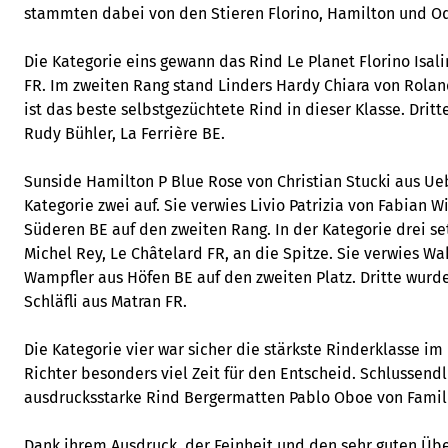
stammten dabei von den Stieren Florino, Hamilton und O
Die Kategorie eins gewann das Rind Le Planet Florino Isal
FR. Im zweiten Rang stand Linders Hardy Chiara von Rolan
ist das beste selbstgezüchtete Rind in dieser Klasse. Drit
Rudy Bühler, La Ferrière BE.
Sunside Hamilton P Blue Rose von Christian Stucki aus Ue
Kategorie zwei auf. Sie verwies Livio Patrizia von Fabian Wi
Süderen BE auf den zweiten Rang. In der Kategorie drei se
Michel Rey, Le Châtelard FR, an die Spitze. Sie verwies W
Wampfler aus Höfen BE auf den zweiten Platz. Dritte wur
Schläfli aus Matran FR.
Die Kategorie vier war sicher die stärkste Rinderklasse im
Richter besonders viel Zeit für den Entscheid. Schlussend
ausdrucksstarke Rind Bergermatten Pablo Oboe von Famili
Dank ihrem Ausdruck, der Feinheit und den sehr guten 