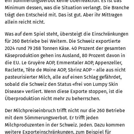
ein Sömmerungsverbot keine Überreaktion. Es ist das
Minimum dessen, was die Situation verlangt. Die Branche
trägt den Entscheid mit. Das ist gut. Aber ihr Mittragen
allein reicht nicht.
Was auf dem Spiel steht, übersteigt die Einschränkungen
für 260 Betriebe bei Weitem. Die Schweiz exportierte
2024 rund 79 268 Tonnen Käse. 40 Prozent der gesamten
Käseproduktion gehen ins Ausland, 80 Prozent davon in
die EU. Le Gruyère AOP, Emmentaler AOP, Appenzeller,
Raclette, Tête de Moine AOP, Sbrinz AOP – alle aus nicht
pasteurisierter Milch, alle auf einen Schlag gefährdet,
sobald die Schweiz den Status «frei von Lumpy Skin
Disease» verliert. Wenn diese Exporte stoppen, ist die
Überproduktion nicht mehr zu beherrschen.
Der Milchpreiseinbruch trifft nicht nur die 260 Betriebe
mit dem Sömmerungsverbot. Er trifft jeden
Milchproduzenten in der Schweiz. Jeden. Dazu kommen
weitere Exporteinschränkungen, zum Beispiel für