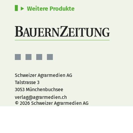
Weitere Produkte
BauernZeitung
BauernZeitung
BauernZeitung
BauernZeitung
auf
auf
auf
auf
Facebook
Instagram
YouTube
LinkedIn
Schweizer Agrarmedien AG
Talstrasse 3
3053 Münchenbuchsee
verlag@agrarmedien.ch
© 2026 Schweizer Agrarmedien AG