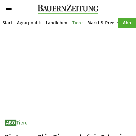
Suche
Start
Agrarpolitik
Landleben
Tiere
Markt & Preise
Pflan
Abo
ABO
Tiere