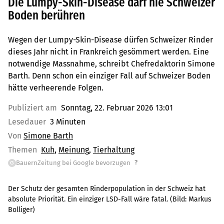
Die Lumpy-Skin-Disease darf nie Schweizer
Boden berühren
Wegen der Lumpy-Skin-Disease dürfen Schweizer Rinder
dieses Jahr nicht in Frankreich gesömmert werden. Eine
notwendige Massnahme, schreibt Chefredaktorin Simone
Barth. Denn schon ein einziger Fall auf Schweizer Boden
hätte verheerende Folgen.
Publiziert am
Sonntag, 22. Februar 2026 13:01
Lesedauer
3 Minuten
Von
Simone Barth
Themen
Kuh
Meinung
Tierhaltung
?
BauernZeitung bei Google bevorzugen
G
Der Schutz der gesamten Rinderpopulation in der Schweiz hat
absolute Priorität. Ein einziger LSD-Fall wäre fatal.
(Bild:
Markus
Bolliger
)