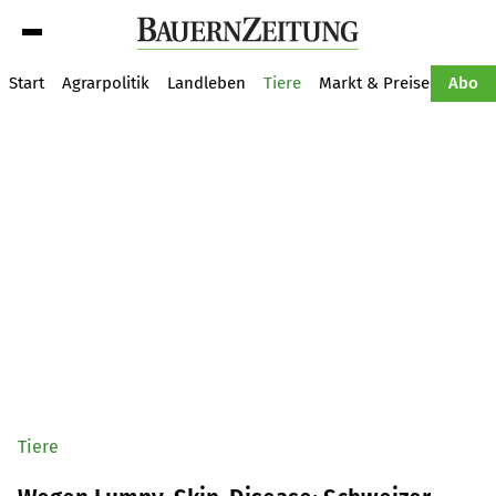
Suche
Start
Agrarpolitik
Landleben
Tiere
Markt & Preise
Pflan
Abo
Tiere