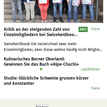
Kritik an der steigenden Zahl von
Tiere
ABO
Einzelmitgliedern bei Swissherdbook
Ost
Swissherdbook Ost verzeichnet zwar mehr 
Einzelmitglieder, aber diese wollen häufig nicht Mitglied 
bei einem Züchterverein oder einer Organisation sein, 
Kulinarisches Berner Oberland:
was bei den Delegierten für Unmut sorgte. Mit Selina Hug 
Gewinnen Sie das Buch «Alpe-Chuchi»
wurde eine Frau in den Vorstand gewählt.
✹
Landleben
Studie: Glückliche Schweine grunzen kürzer
und konstanter
Tiere