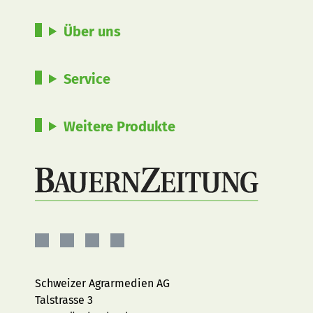
Über uns
Service
Weitere Produkte
BauernZeitung
BauernZeitung
BauernZeitung
BauernZeitung
auf
auf
auf
auf
Facebook
Instagram
YouTube
LinkedIn
Schweizer Agrarmedien AG
Talstrasse 3