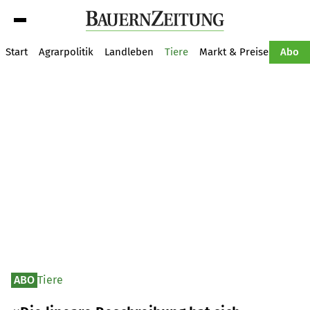
Suche
Start
Agrarpolitik
Landleben
Tiere
Markt & Preise
Pflan
Abo
ABO
Tiere