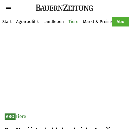
Suche
Start
Agrarpolitik
Landleben
Tiere
Markt & Preise
Pflan
Abo
ABO
Tiere