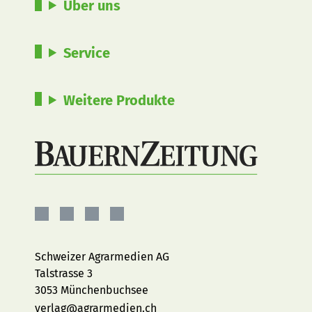
Über uns
Service
Weitere Produkte
BauernZeitung
BauernZeitung
BauernZeitung
BauernZeitung
auf
auf
auf
auf
Facebook
Instagram
YouTube
LinkedIn
Schweizer Agrarmedien AG
Talstrasse 3
3053 Münchenbuchsee
verlag@agrarmedien.ch