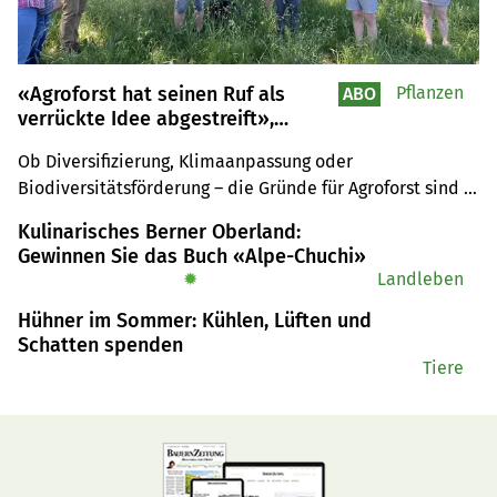
«Agroforst hat seinen Ruf als
Pflanzen
ABO
verrückte Idee abgestreift»,
erklärt Niklaus Trottmann vom LZ
Ob Diversifizierung, Klimaanpassung oder 
Liebegg
Biodiversitätsförderung – die Gründe für Agroforst sind 
vielfältig. Im Aargau berichteten Landwirte aus der 
Kulinarisches Berner Oberland:
Praxis, wie sie Baumreihen, Hecken und Hochstammobst 
Gewinnen Sie das Buch «Alpe-Chuchi»
erfolgreich in ihre Produktionssysteme integrieren.
✹
Landleben
Hühner im Sommer: Kühlen, Lüften und
Schatten spenden
Tiere