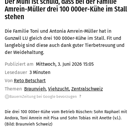
Der Muni ist schuld, dass bei der Familie
Amrein-Müller drei 100 000er-Kühe im Stall
stehen
Die Familie Toni und Antonia Amrein-Müller hat in
Gunzwil LU gleich drei 100 000er-Kühe im Stall. Fit und
langlebig sind diese auch dank guter Tierbetreuung und
der Weidehaltung.
Publiziert am
Mittwoch, 3. Juni 2026 15:05
Lesedauer
3 Minuten
Von
Reto Betschart
Themen
Braunvieh
Viehzucht
Zentralschweiz
?
BauernZeitung bei Google bevorzugen
G
Die drei 100 000er-Kühe vom Betrieb Rüschen: Sohn Raphael mit
Andora, Toni Amrein mit Pisa und Sohn Tobias mit Anette (v.l.).
(Bild:
Braunvieh Schweiz
)