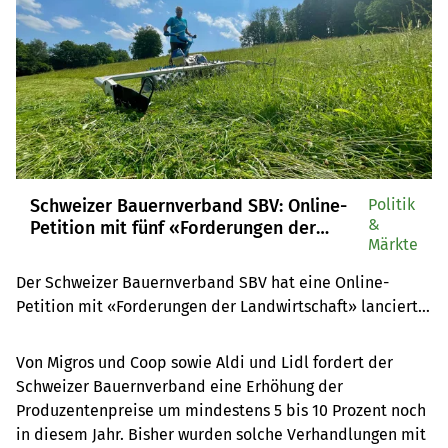
Schweizer Bauernverband SBV: Online-
Politik
&
Petition mit fünf «Forderungen der
Märkte
Landwirtschaft»
Der Schweizer Bauernverband SBV hat eine Online-
Petition mit «Forderungen der Landwirtschaft» lanciert. 
Unter anderem sollen die Marktpreise mindestens 5 bis 
10 Prozent erhöht werden und die Bauernfamilien für 
Von Migros und Coop sowie Aldi und Lidl fordert der
ihre Produkte angemessene Abnahmepreise erhalten. 
Schweizer Bauernverband eine Erhöhung der
Rund 62'000 Schweizer haben die Petition in den ersten 
Produzentenpreise um mindestens 5 bis 10 Prozent noch
vier Tagen unterzeichnet.
in diesem Jahr. Bisher wurden solche Verhandlungen mit