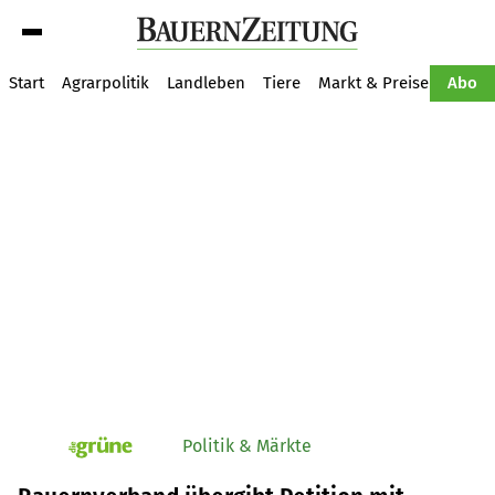
Suche
Start
Agrarpolitik
Landleben
Tiere
Markt & Preise
Pflan
Abo
Politik & Märkte
pv_die-grune-online