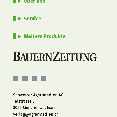
Über uns
Service
Weitere Produkte
BauernZeitung
BauernZeitung
BauernZeitung
BauernZeitung
auf
auf
auf
auf
Facebook
Instagram
YouTube
LinkedIn
Schweizer Agrarmedien AG
Talstrasse 3
3053 Münchenbuchsee
verlag@agrarmedien.ch