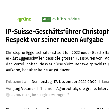
ABO
Politik & Märkte
pv_die-grune-online
IP-Suisse-Geschäftsführer Christop
Respekt vor seiner neuen Aufgabe
Christophe Eggenschwiler ist seit Juli 2022 neuer Geschäfts
erklärt Eggenschwiler, dass die grossen Fussspuren von IP
den Vorteil haben, dass er diese sieht. Der zweisprachige 
Aufgabe, hat aber keine Angst davor.
Publiziert am
Donnerstag, 17. November 2022 07:00
Les
Von
Jürg Vollmer
Themen
Agrarpolitik
die grüne
Interv
?
BauernZeitung bei Google bevorzugen
G