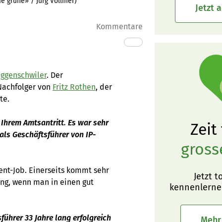
ie grüne» / Jürg Vollmer
)
Jetzt 
Kommentare
Eggenschwiler
. Der
 Nachfolger von
Fritz Rothen
, der
te.
 Ihrem Amtsantritt. Es war sehr
Zeit
als Geschäftsführer von IP-
gross
zent-Job. Einerseits kommt sehr
Jetzt t
ung, wenn man in einen gut
kennenlerne
führer 33 Jahre lang erfolgreich
Mehr