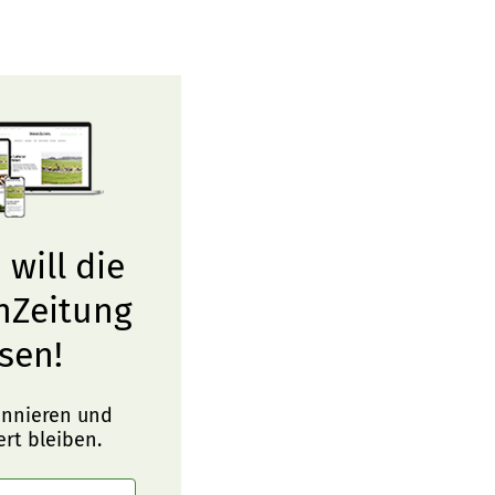
 will die
nZeitung
sen!
onnieren und
ert bleiben.