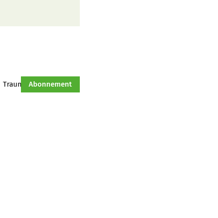
Traumtraktor
Abonnement
Hof-Management
Jahresserie