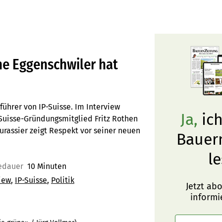
he Eggenschwiler hat
führer von IP-Suisse. Im Interview
Ja,
ich
-Suisse-Gründungsmitglied Fritz Rothen
Jurassier zeigt Respekt vor seiner neuen
Bauer
le
edauer
10 Minuten
iew
IP-Suisse
Politik
Jetzt ab
informi