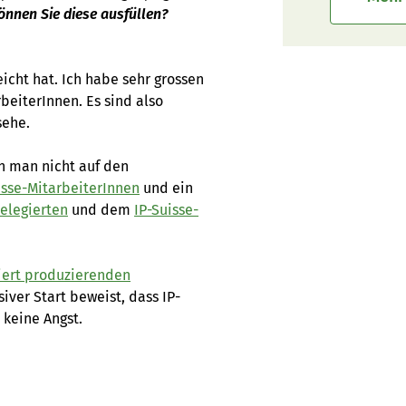
önnen Sie diese ausfüllen?
eicht hat. Ich habe sehr grossen
beiterInnen. Es sind also
sehe.
nn man nicht auf den
isse-MitarbeiterInnen
und ein
Delegierten
und dem
IP-Suisse-
iert produzierenden
iver Start beweist, dass IP-
 keine Angst.