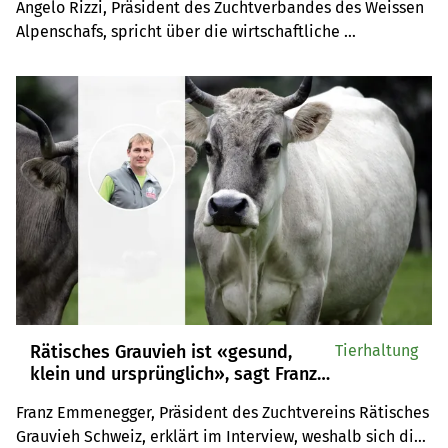
Angelo Rizzi, Präsident des Zuchtverbandes des Weissen 
möglich»
Alpenschafs, spricht über die wirtschaftliche 
Fleischproduktion mit der Rasse. Im Berggebiet, aber 
auch im Flachland seien Vollerwerbsbetriebe mit 150 bis 
300 produzierenden Mutterschafen anzutreffen, so der 
Züchter.
Rätisches Grauvieh ist «gesund,
Tierhaltung
klein und ursprünglich», sagt Franz
Emmenegger vom Zuchtverein
Franz Emmenegger, Präsident des Zuchtvereins Rätisches 
Grauvieh Schweiz, erklärt im Interview, weshalb sich die 