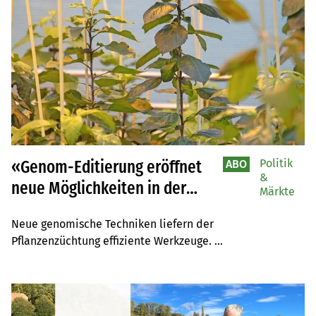
Politik
«Genom-Editierung eröffnet
ABO
&
neue Möglichkeiten in der
Märkte
Pflanzenzüchtung»
Neue genomische Techniken liefern der 
Pflanzenzüchtung effiziente Werkzeuge. 
Krankheitsresistenzen oder Qualitätsmerkmale können 
damit schneller eingezüchtet werden. Von solchen 
Sorten profitierten auch die Landwirte, sagt ETH-
Professor Bruno Studer.