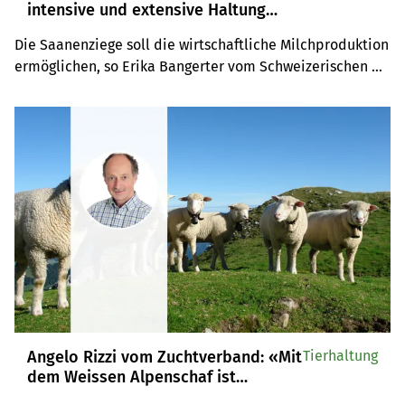
intensive und extensive Haltung
möglich», erklärt Erika Bangerter
Die Saanenziege soll die wirtschaftliche Milchproduktion 
vom SZZV
ermöglichen, so Erika Bangerter vom Schweizerischen 
Ziegenzuchtverband SZZV. Auch wenn keine 
Hochleistungszucht angestrebt werde, werden 
Milchmenge und -gehalte doch gefördert.
Angelo Rizzi vom Zuchtverband: «Mit
Tierhaltung
dem Weissen Alpenschaf ist
wirtschaftliche Fleischproduktion