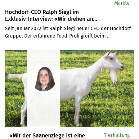
Märkte
Hochdorf-CEO Ralph Siegl im
Exklusiv-Interview: «Wir drehen an
den grossen Schrauben»
Seit Januar 2022 ist Ralph Siegl neuer CEO der Hochdorf 
Gruppe. Der erfahrene Food-Profi greift beim 
angeschlagenen Milchverarbeiter konsequent durch: 
«Wir drehen nicht an den kleinen Schrauben, sondern an 
den grossen», erklärt Siegl im exklusiven Interview. Im 
Rahmen des Turnarounds zieht die drittgrösste 
Schweizer Molkerei unter anderem von der 
namensgebenden Gemeinde Hochdorf LU nach Sulgen 
TG.
«Mit der Saanenziege ist eine
Tierhaltung