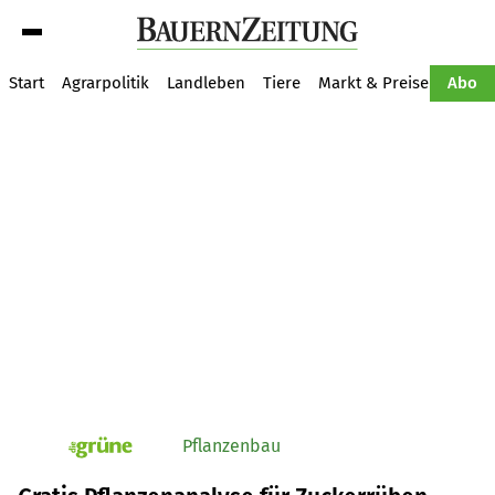
Suche
Start
Agrarpolitik
Landleben
Tiere
Markt & Preise
Pflan
Abo
Pflanzenbau
pv_die-grune-online