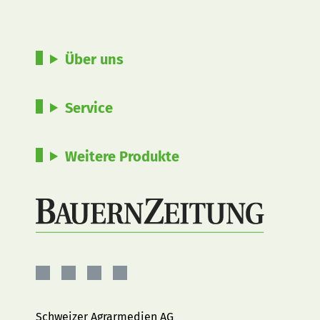
Über uns
Service
Weitere Produkte
BauernZeitung
BauernZeitung
BauernZeitung
BauernZeitung
auf
auf
auf
auf
Facebook
Instagram
YouTube
LinkedIn
Schweizer Agrarmedien AG