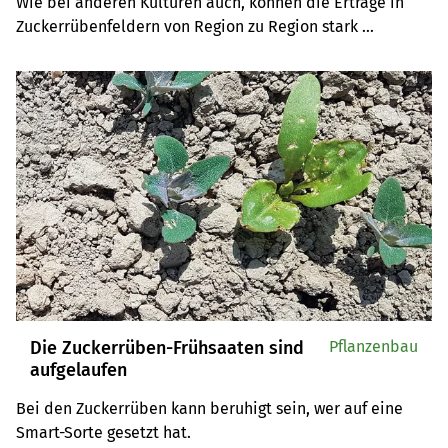
Wie bei anderen Kulturen auch, können die Erträge in 
Zuckerrübenfeldern von Region zu Region stark 
schwanken. Bei der Ernte gilt es zu beachten, dass die 
Rübe ein lebender Organismus ist, welcher wächst, 
solange die Wurzel im Boden steht.
Die Zuckerrüben-Frühsaaten sind
Pflanzenbau
aufgelaufen
Bei den Zuckerrüben kann beruhigt sein, wer auf eine 
Smart-Sorte gesetzt hat.