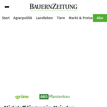
Suche
Start
Agrarpolitik
Landleben
Tiere
Markt & Preise
Pflan
Abo
ABO
Pflanzenbau
pv_die-grune-online