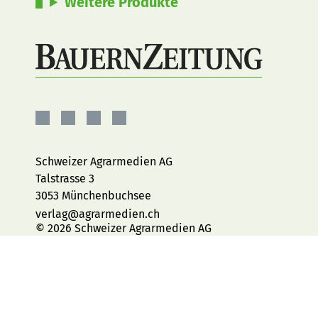
Weitere Produkte
BauernZeitung
BauernZeitung
BauernZeitung
BauernZeitung
auf
auf
auf
auf
Facebook
Instagram
YouTube
LinkedIn
Schweizer Agrarmedien AG
Talstrasse 3
3053 Münchenbuchsee
verlag@agrarmedien.ch
© 2026 Schweizer Agrarmedien AG