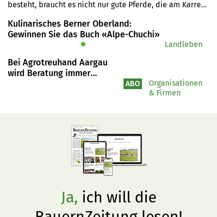
besteht, braucht es nicht nur gute Pferde, die am Karren 
ziehen, sondern auch ein Organisationskomitee, das 
Kulinarisches Berner Oberland:
weiss, was es will.
Gewinnen Sie das Buch «Alpe-Chuchi»
✹
Landleben
Bei Agrotreuhand Aargau
wird Beratung immer
wichtiger
Organisationen
ABO
& Firmen
Ja,
ich will die
BauernZeitung lesen!