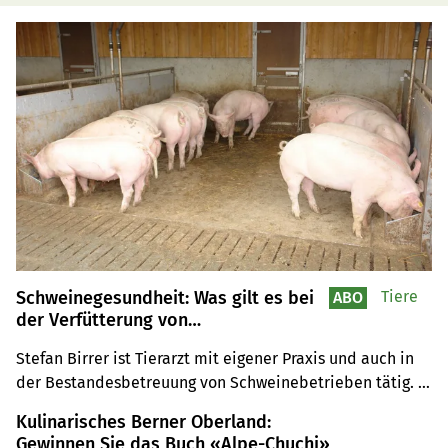
Schweinegesundheit: Was gilt es bei
Tiere
ABO
der Verfütterung von
Nebenprodukten an Schweine zu
Stefan Birrer ist Tierarzt mit eigener Praxis und auch in 
beachten?
der Bestandesbetreuung von Schweinebetrieben tätig. 
Die Verwertung von Nebenprodukten oder 
Kulinarisches Berner Oberland:
überschüssigen Lebensmittel sei sehr sinnvoll, Hygiene 
Gewinnen Sie das Buch «Alpe-Chuchi»