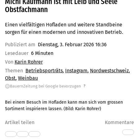
Michi Kaufmann ist mit Leib und Seele
Obstfachmann
Einen vielfältigen Hofladen und weitere Standbeine
sorgen für einen modernen und innovativen Betrieb.
Publiziert am
Dienstag, 3. Februar 2026 16:36
Lesedauer
6 Minuten
Von
Karin Rohrer
Themen
Betriebsporträts
Instagram
Nordwestschweiz
Obst
Weinbau
?
BauernZeitung bei Google bevorzugen
G
Bei einem Besuch im Hofladen kann man sich vom grossen
Sortiment inspirieren lassen.
(Bild:
Karin Rohrer
)
Artikel teilen
Kommentare