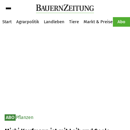
Suche
Start
Agrarpolitik
Landleben
Tiere
Markt & Preise
Pflan
Abo
ABO
Pflanzen