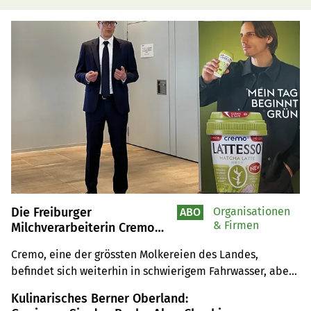
Die Freiburger
Organisationen
ABO
& Firmen
Milchverarbeiterin Cremo
kämpft sich aus der Krise
Cremo, eine der grössten Molkereien des Landes, 
befindet sich weiterhin in schwierigem Fahrwasser, aber 
die Firma setzt auf die neue Führung und auf ihre 
Kulinarisches Berner Oberland:
Milchlieferanten.