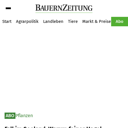
Suche
Start
Agrarpolitik
Landleben
Tiere
Markt & Preise
Pflan
Abo
ABO
Pflanzen