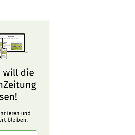
 will die
nZeitung
sen!
onnieren und
ert bleiben.