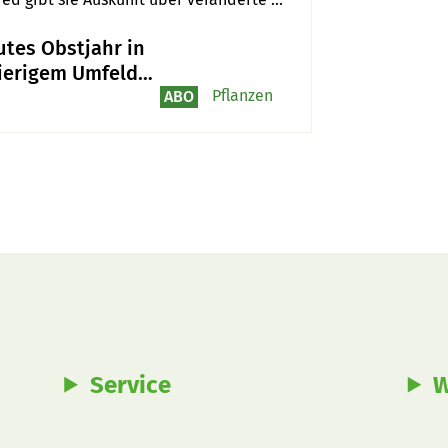
ich selber.
utes Obstjahr in
ierigem Umfeld
ie Aargauer
Pflanzen
ABO
uzenten
Service
W