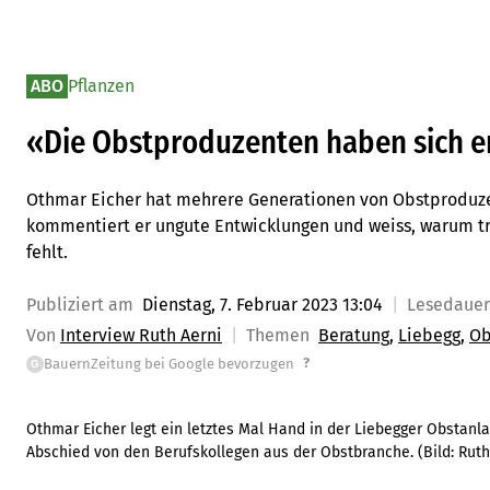
ABO
Pflanzen
«Die Obstproduzenten haben sich e
Othmar Eicher hat mehrere Generationen von Obstproduze
kommentiert er ungute Entwicklungen und weiss, warum tr
fehlt.
Publiziert am
Dienstag, 7. Februar 2023 13:04
Lesedaue
Von
Interview Ruth Aerni
Themen
Beratung
Liebegg
Ob
?
BauernZeitung bei Google bevorzugen
G
Othmar Eicher legt ein letztes Mal Hand in der Liebegger Obstan
Abschied von den Berufskollegen aus der Obstbranche.
(Bild:
Ruth