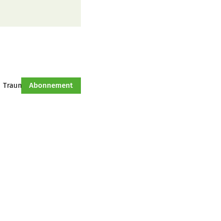
Traumtraktor
Abonnement
Hof-Management
Jahresserie