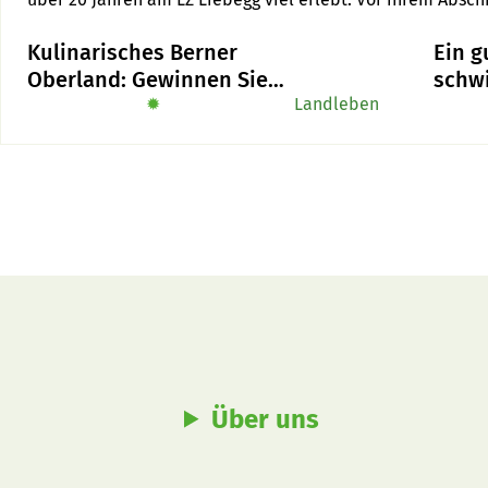
Ess- und Kochgewohnheiten, Küchenuntugenden und über s
Kulinarisches Berner
Ein g
Oberland: Gewinnen Sie
schw
das Buch «Alpe-Chuchi»
✹
Landleben
für d
Prod
Über uns