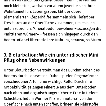
ihrem Workshop. Das gelingt besser, wenn die Würmer
noch klein sind, weshalb vor allem juvenile sich ihren
Wohntunnel fürs Leben graben. Mit der oberen,
pigmentierten Körperhälfte sammeln sich Tiefgräber
Fressbares an der Oberfläche zusammen, um es nach
unten zu ziehen. Mineralbodenbewohner – sozusagen die
«mittleren Würmer» – fressen sich hingegen durch den
Boden. «Dabei filtern sie ihre Nahrung heraus», so Sturm.
3. Bioturbation: Wie ein unterirdischer Mini-
Pflug ohne Nebenwirkungen
Unter Bioturbation versteht man das Durchmischen des
Bodens durch Lebewesen. Dabei spielen Regenwürmer
verschiedener Arten eine wichtige Rolle. Durch ihre
Grabaktivität gelangen Minerale aus dem Unterboden
nach oben und organisch angereicherte Erde in tiefere
Schichten. Indem Würmer Pflanzenmaterial von der
Oberfläche nach unten schaffen, bringen sie Nährstoffe