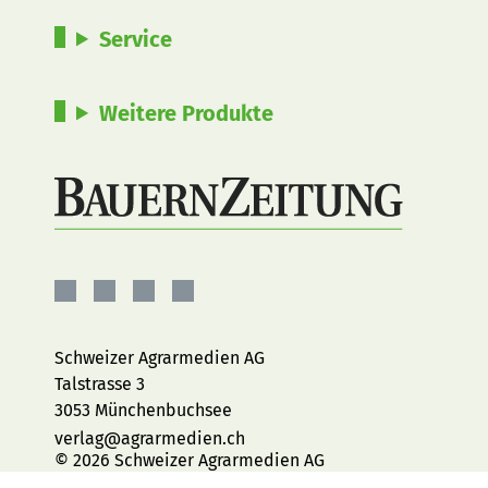
Service
Weitere Produkte
BauernZeitung
BauernZeitung
BauernZeitung
BauernZeitung
auf
auf
auf
auf
Facebook
Instagram
YouTube
LinkedIn
Schweizer Agrarmedien AG
Talstrasse 3
3053 Münchenbuchsee
verlag@agrarmedien.ch
© 2026 Schweizer Agrarmedien AG