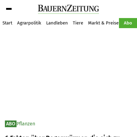
Suche
Start
Agrarpolitik
Landleben
Tiere
Markt & Preise
Pflan
Abo
ABO
Pflanzen