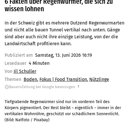
6 Fakten über Regenwürmer, die sich zu
wissen lohnen
In der Schweiz gibt es mehrere Dutzend Regenwurmarten
und nicht alle bauen Tunnel vertikal nach unten. Gänge
sind aber auch nicht ihre einzige Leistung, von der die
Landwirtschaft profitieren kann.
Publiziert am
Samstag, 13. Juni 2026 16:19
Lesedauer
4 Minuten
Von
Jil Schuller
Themen
Boden
Fokus | Food Transition
Nützlinge
?
BauernZeitung bei Google bevorzugen
G
Tiefgrabende Regenwürmer sind nur im vorderen Teil des
Körpers pigmentiert. Der Rest bleibt – eigentlich – immer in der
vertikalen Wohnröhre, geschützt vor schädlichem Sonnenlicht.
(Bild:
Natfoto / Pixabay
)