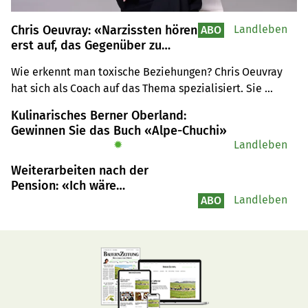
Chris Oeuvray: «Narzissten hören
Landleben
ABO
erst auf, das Gegenüber zu
manipulieren, wenn sie merken,
Wie erkennt man toxische Beziehungen? Chris Oeuvray 
dass sie nicht landen können»
hat sich als Coach auf das Thema spezialisiert. Sie 
begleitet Menschen, die in narzisstischen Dynamiken 
Kulinarisches Berner Oberland:
feststecken. Im Interview spricht sie darüber, warum 
Gewinnen Sie das Buch «Alpe-Chuchi»
Menschen oft jahrelang in toxischen Beziehungen 
✹
Landleben
bleiben und wie man Betroffene unterstützen kann.
Weiterarbeiten nach der
Pension: «Ich wäre
unausstehlich, wenn ich nur
Landleben
ABO
herumsitzen müsste»