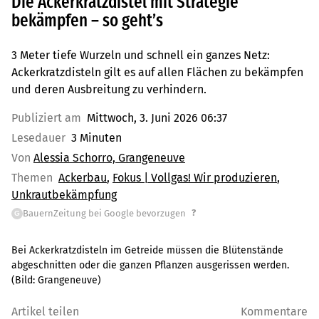
Die Ackerkratzdistel mit Strategie
bekämpfen – so geht’s
3 Meter tiefe Wurzeln und schnell ein ganzes Netz:
Ackerkratzdisteln gilt es auf allen Flächen zu bekämpfen
und deren Ausbreitung zu verhindern.
Publiziert am
Mittwoch, 3. Juni 2026 06:37
Lesedauer
3 Minuten
Von
Alessia Schorro, Grangeneuve
Themen
Ackerbau
Fokus | Vollgas! Wir produzieren
Unkrautbekämpfung
?
BauernZeitung bei Google bevorzugen
G
Bei Ackerkratzdisteln im Getreide müssen die Blütenstände
abgeschnitten oder die ganzen Pflanzen ausgerissen werden.
(Bild:
Grangeneuve
)
Artikel teilen
Kommentare