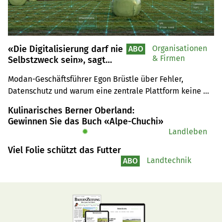
«Die Digitalisierung darf nie
Organisationen
ABO
& Firmen
Selbstzweck sein», sagt
Modan-Geschäftsführer Egon
Modan-Geschäftsführer Egon Brüstle über Fehler, 
Brüstle
Datenschutz und warum eine zentrale Plattform keine 
Lösung wäre.
Kulinarisches Berner Oberland:
Gewinnen Sie das Buch «Alpe-Chuchi»
✹
Landleben
Viel Folie schützt das Futter
Landtechnik
ABO