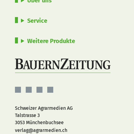
Über uns
Service
Weitere Produkte
BauernZeitung
BauernZeitung
BauernZeitung
BauernZeitung
auf
auf
auf
auf
Facebook
Instagram
YouTube
LinkedIn
Schweizer Agrarmedien AG
Talstrasse 3
3053 Münchenbuchsee
verlag@agrarmedien.ch