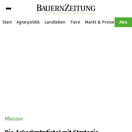
Suche
Start
Agrarpolitik
Landleben
Tiere
Markt & Preise
Pflan
Abo
Pflanzen