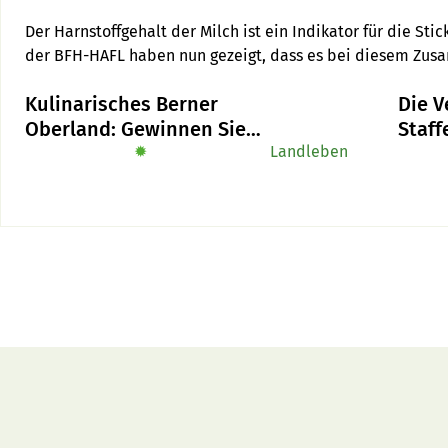
Der Harnstoffgehalt der Milch ist ein Indikator für die Sti
der BFH-HAFL haben nun gezeigt, dass es bei diesem Zus
Unterschiede gibt. So hat Braunvieh zwar höhere Harnstoffg
Kulinarisches Berner
Die V
vergleichbare Emissionen.
Oberland: Gewinnen Sie
Staf
das Buch «Alpe-Chuchi»
✹
Landleben
auf