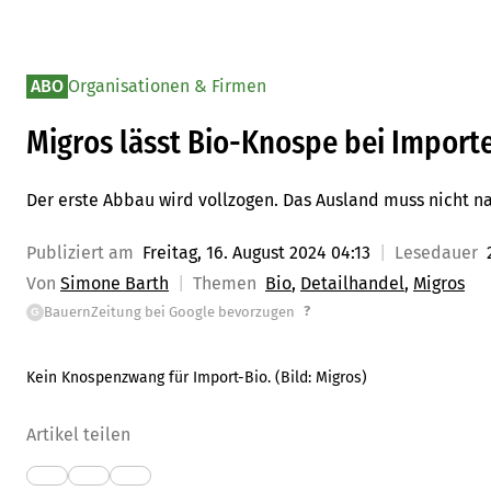
ABO
Organisationen & Firmen
Migros lässt Bio-Knospe bei Importe
Der erste Abbau wird vollzogen. Das Ausland muss nicht n
Publiziert am
Freitag, 16. August 2024 04:13
Lesedauer
Von
Simone Barth
Themen
Bio
Detailhandel
Migros
?
BauernZeitung bei Google bevorzugen
G
Kein Knospenzwang für Import-Bio.
(Bild:
Migros
)
Artikel teilen