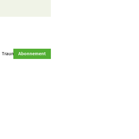
Traumtraktor
Abonnement
Hof-Management
Jahresserie