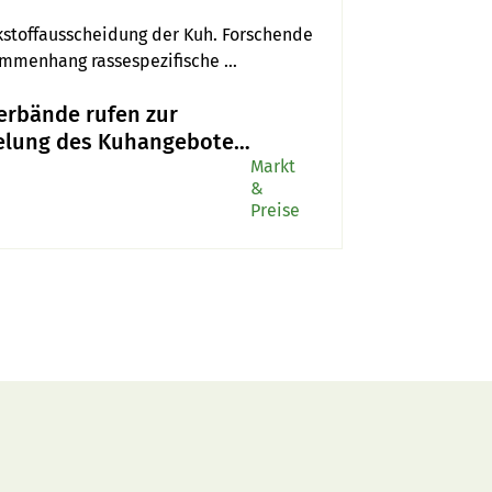
ckstoffausscheidung der Kuh. Forschende 
ammenhang rassespezifische 
ehalte als Holstein, jedoch 
erbände rufen zur
felung des Kuhangebotes
Markt
&
Preise