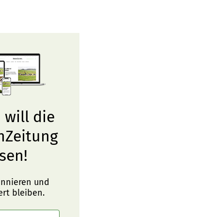
 will die
nZeitung
sen!
onnieren und
ert bleiben.