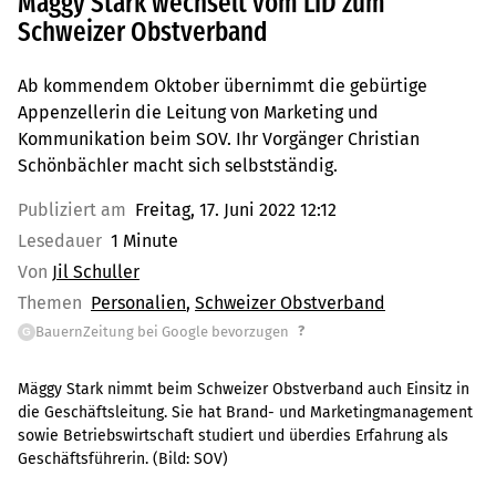
Mäggy Stark wechselt vom LID zum
Schweizer Obstverband
Ab kommendem Oktober übernimmt die gebürtige
Appenzellerin die Leitung von Marketing und
Kommunikation beim SOV. Ihr Vorgänger Christian
Schönbächler macht sich selbstständig.
Publiziert am
Freitag, 17. Juni 2022 12:12
Lesedauer
1 Minute
Von
Jil Schuller
Themen
Personalien
Schweizer Obstverband
?
BauernZeitung bei Google bevorzugen
G
Mäggy Stark nimmt beim Schweizer Obstverband auch Einsitz in
die Geschäftsleitung. Sie hat Brand- und Marketingmanagement
sowie Betriebswirtschaft studiert und überdies Erfahrung als
Geschäftsführerin.
(Bild:
SOV
)