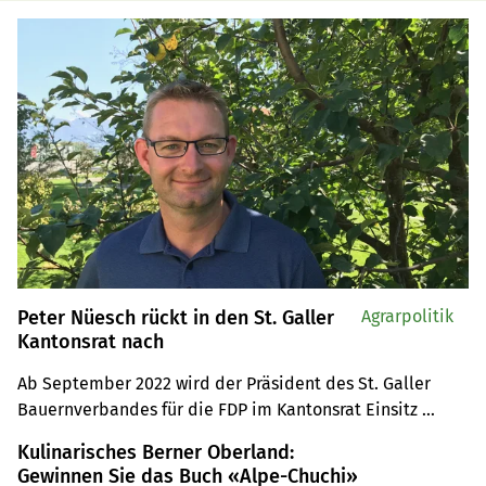
Peter Nüesch rückt in den St. Galler
Agrarpolitik
Kantonsrat nach
Ab September 2022 wird der Präsident des St. Galler 
Bauernverbandes für die FDP im Kantonsrat Einsitz 
nehmen. Nüesch folgt auf Stefan Britschgi, ebenfalls ein 
Kulinarisches Berner Oberland:
Bauer aus dem Rheintal.
Gewinnen Sie das Buch «Alpe-Chuchi»