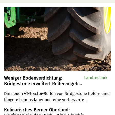
Weniger Bodenverdichtung:
Landtechnik
Bridgestone erweitert Reifenangebot
für die Landwirtschaft
Die neuen VT-Tractor-Reifen von Bridgestone liefern eine 
längere Lebensdauer und eine verbesserte 
Widerstandsfähigkeit. Zudem soll das Wulstprofil die 
Kulinarisches Berner Oberland:
Bodenverdichtung verringern.