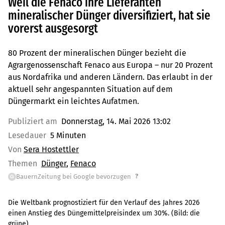
Weil die Fenaco ihre Lieferanten
mineralischer Dünger diversifiziert, hat sie
vorerst ausgesorgt
80 Prozent der mineralischen Dünger bezieht die
Agrargenossenschaft Fenaco aus Europa – nur 20 Prozent
aus Nordafrika und anderen Ländern. Das erlaubt in der
aktuell sehr angespannten Situation auf dem
Düngermarkt ein leichtes Aufatmen.
Publiziert am
Donnerstag, 14. Mai 2026 13:02
Lesedauer
5 Minuten
Von
Sera Hostettler
Themen
Dünger
Fenaco
?
BauernZeitung bei Google bevorzugen
G
Die Weltbank prognostiziert für den Verlauf des Jahres 2026
einen Anstieg des Düngemittelpreisindex um 30%.
(Bild:
die
grüne
)