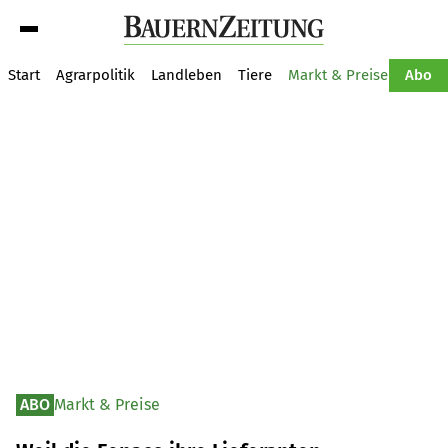
Suche
Start
Agrarpolitik
Landleben
Tiere
Markt & Preise
Pflan
Abo
ABO
Markt & Preise