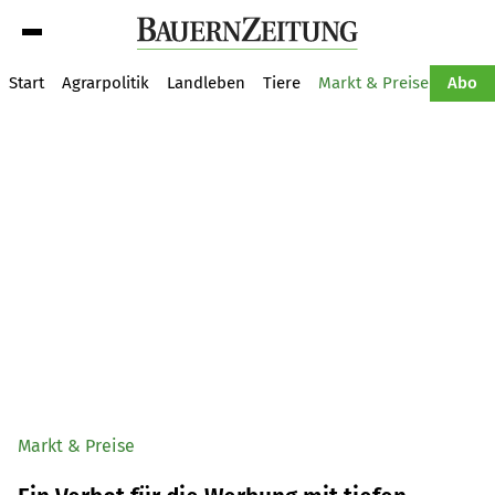
Suche
Start
Agrarpolitik
Landleben
Tiere
Markt & Preise
Pflan
Abo
Markt & Preise