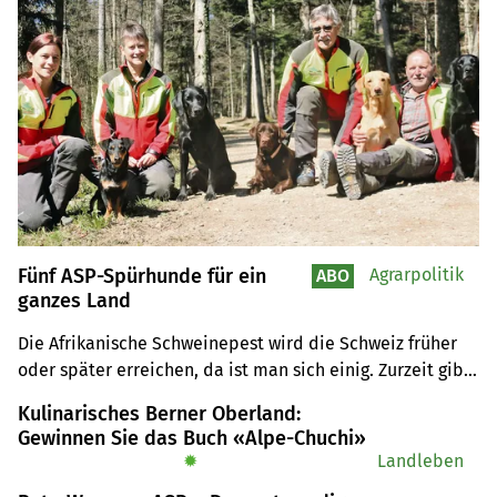
Fünf ASP-Spürhunde für ein
Agrarpolitik
ABO
ganzes Land
Die Afrikanische Schweinepest wird die Schweiz früher 
oder später erreichen, da ist man sich einig. Zurzeit gibt 
es hierzulande eine Handvoll Spürhunde, die dafür 
Kulinarisches Berner Oberland:
ausgebildet sind, kranke und tote Schweine zu finden. 
Gewinnen Sie das Buch «Alpe-Chuchi»
Fünf Hunde werden aber nicht reichen, weiss 
✹
Landleben
Hundeführer Hans Döbeli.