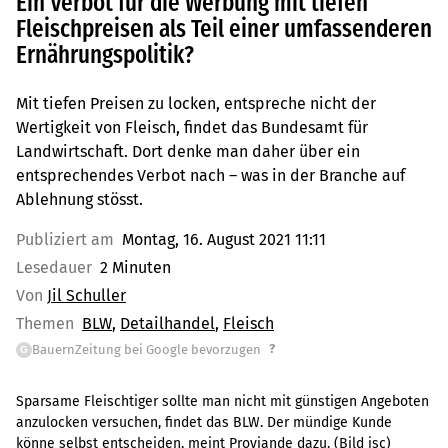
Ein Verbot für die Werbung mit tiefen
Fleischpreisen als Teil einer umfassenderen
Ernährungspolitik?
Mit tiefen Preisen zu locken, entspreche nicht der
Wertigkeit von Fleisch, findet das Bundesamt für
Landwirtschaft. Dort denke man daher über ein
entsprechendes Verbot nach – was in der Branche auf
Ablehnung stösst.
Publiziert am
Montag, 16. August 2021 11:11
Lesedauer
2 Minuten
Von
Jil Schuller
Themen
BLW
Detailhandel
Fleisch
?
BauernZeitung bei Google bevorzugen
G
Sparsame Fleischtiger sollte man nicht mit günstigen Angeboten
anzulocken versuchen, findet das BLW. Der mündige Kunde
könne selbst entscheiden, meint Proviande dazu. (Bild jsc)