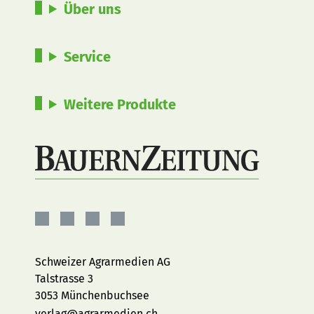
Über uns
Service
Weitere Produkte
BauernZeitung
BauernZeitung
BauernZeitung
BauernZeitung
auf
auf
auf
auf
Facebook
Instagram
YouTube
LinkedIn
Schweizer Agrarmedien AG
Talstrasse 3
3053 Münchenbuchsee
verlag@agrarmedien.ch