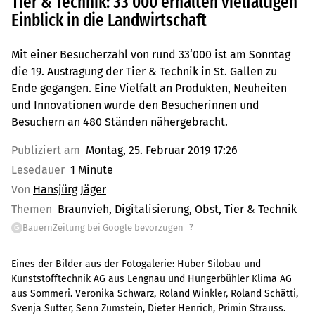
Tier & Technik: 33‘000 erhalten vielfältigen
Einblick in die Landwirtschaft
Mit einer Besucherzahl von rund 33‘000 ist am Sonntag
die 19. Austragung der Tier & Technik in St. Gallen zu
Ende gegangen. Eine Vielfalt an Produkten, Neuheiten
und Innovationen wurde den Besucherinnen und
Besuchern an 480 Ständen nähergebracht.
Publiziert am
Montag, 25. Februar 2019 17:26
Lesedauer
1 Minute
Von
Hansjürg Jäger
Themen
Braunvieh
Digitalisierung
Obst
Tier & Technik
?
BauernZeitung bei Google bevorzugen
G
Eines der Bilder aus der Fotogalerie: Huber Silobau und
Kunststofftechnik AG aus Lengnau und Hungerbühler Klima AG
aus Sommeri. Veronika Schwarz, Roland Winkler, Roland Schätti,
Svenja Sutter, Senn Zumstein, Dieter Henrich, Primin Strauss.