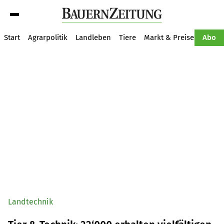
Suche
Start
Agrarpolitik
Landleben
Tiere
Markt & Preise
Pflan
Abo
Landtechnik