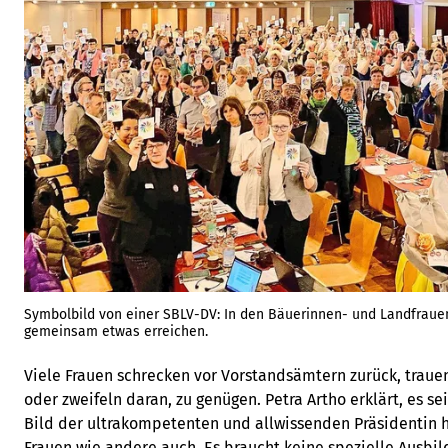
Symbolbild von einer SBLV-DV: In den Bäuerinnen- und Landfrau
gemeinsam etwas erreichen.
Viele Frauen schrecken vor Vorstandsämtern zurück, trauen 
oder zweifeln daran, zu genügen. Petra Artho erklärt, es sei
Bild der ultrakompetenten und allwissenden Präsidentin 
Frauen wie andere auch. Es braucht keine spezielle Ausbild