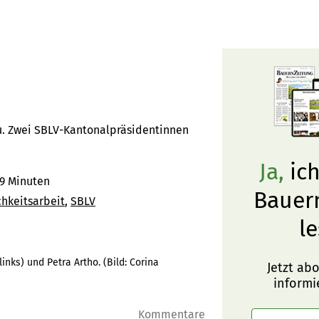
zu. Zwei SBLV-Kantonalpräsidentinnen
Ja,
ich
9 Minuten
Bauer
chkeitsarbeit
SBLV
le
inks) und Petra Artho.
(Bild:
Corina
Jetzt ab
informi
Kommentare