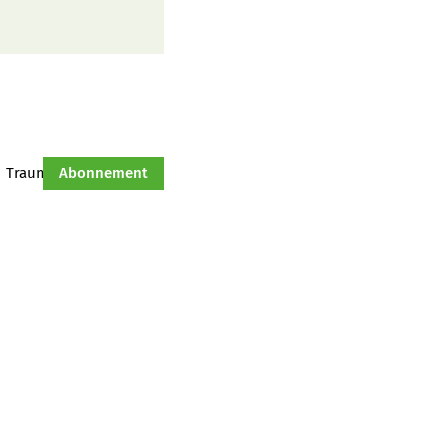
Traumtraktor
Abonnement
Hof-Management
Jahresserie