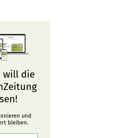
 will die
nZeitung
sen!
onnieren und
ert bleiben.