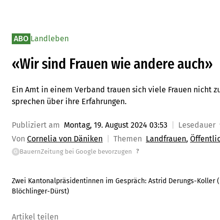
ABO
Landleben
«Wir sind Frauen wie andere auch»
Ein Amt in einem Verband trauen sich viele Frauen nicht 
sprechen über ihre Erfahrungen.
Publiziert am
Montag, 19. August 2024 03:53
Lesedauer
Von
Cornelia von Däniken
Themen
Landfrauen
Öffentli
?
BauernZeitung bei Google bevorzugen
G
Zwei Kantonalpräsidentinnen im Gespräch: Astrid Derungs-Koller (l
Blöchlinger-Dürst
)
Artikel teilen