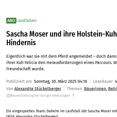
ABO
Landleben
Sascha Moser und ihre Holstein-Kuh 
Hindernis
Eigentlich war sie mit dem Pferd angemeldet – doch dann s
ihrer Kuh Felicia den Herausforderungen eines Parcours. 
Freundschaft wurde.
Publiziert am
Sonntag, 30. März 2025 04:16
Lesedauer
4
Von
Alexandra Stückelberger
Themen
Bäuerinnen
Betr
?
BauernZeitung bei Google bevorzugen
G
Ein eingespieltes Team: Daheim im Laufstall übt Sascha Moser mit 
(Bild:
Alexandra Stückelberger
)