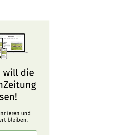
 will die
nZeitung
sen!
onnieren und
ert bleiben.