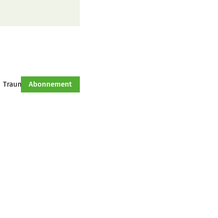
Traumtraktor
Abonnement
Hof-Management
Jahresserie