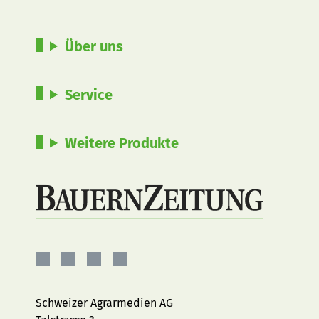
Über uns
Service
Weitere Produkte
BauernZeitung
BauernZeitung
BauernZeitung
BauernZeitung
auf
auf
auf
auf
Facebook
Instagram
YouTube
LinkedIn
Schweizer Agrarmedien AG