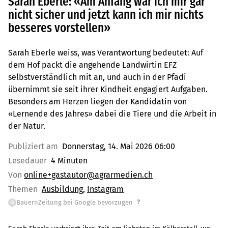
Sarah Eberle: «Am Anfang war ich mir gar
nicht sicher und jetzt kann ich mir nichts
besseres vorstellen»
Sarah Eberle weiss, was Verantwortung bedeutet: Auf
dem Hof packt die angehende Landwirtin EFZ
selbstverständlich mit an, und auch in der Pfadi
übernimmt sie seit ihrer Kindheit engagiert Aufgaben.
Besonders am Herzen liegen der Kandidatin von
«Lernende des Jahres» dabei die Tiere und die Arbeit in
der Natur.
Publiziert am
Donnerstag, 14. Mai 2026 06:00
Lesedauer
4 Minuten
Von
online+gastautor@agrarmedien.ch
Themen
Ausbildung
Instagram
?
BauernZeitung bei Google bevorzugen
G