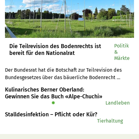
Die Teilrevision des Bodenrechts ist
Politik
&
bereit für den Nationalrat
Märkte
Der Bundesrat hat die Botschaft zur Teilrevision des 
Bundesgesetzes über das bäuerliche Bodenrecht 
verabschiedet. Die Wirtschaftskommission hat sie für 
Kulinarisches Berner Oberland:
den Nationalrat vorbereitet. Sie folgt dem Entwurf 
Gewinnen Sie das Buch «Alpe-Chuchi»
weitgehend, schlägt aber Anpassungen beim 
✹
Landleben
Realteilungsverbot und bei der Belastungsgrenze vor.
Stalldesinfektion – Pflicht oder Kür?
Tierhaltung