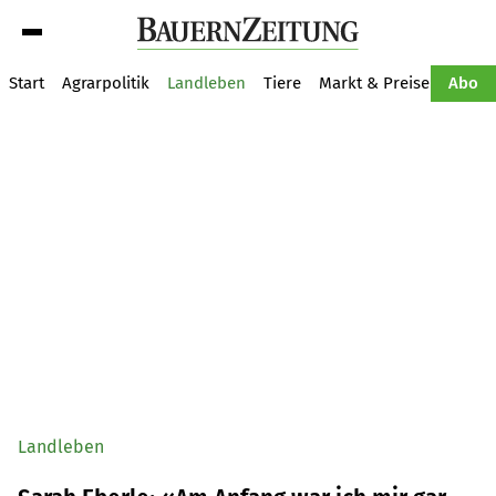
Suche
Start
Agrarpolitik
Landleben
Tiere
Markt & Preise
Pflan
Abo
Landleben