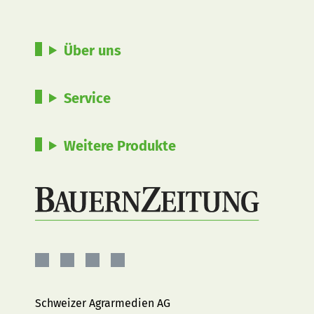
Über uns
Service
Weitere Produkte
BauernZeitung
BauernZeitung
BauernZeitung
BauernZeitung
auf
auf
auf
auf
Facebook
Instagram
YouTube
LinkedIn
Schweizer Agrarmedien AG