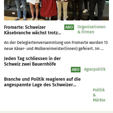
Fromarte: Schweizer
Organisationen
ABO
& Firmen
Käsebranche wächst trotz
Zöllen und Unsicherheit
An der Delegiertenversammlung von Fromarte wurden 13 
neue Käser- und Molkereimeister(innen) gefeiert. Im 
Zentrum der DV standen die Erfolge der Schweizer 
Jeden Tag schliessen in der
Käsewirtschaft und auch die grossen Herausforderungen 
Schweiz zwei Bauernhöfe
der Branche.
Agrarpolitik
ABO
Branche und Politik reagieren auf die
angespannte Lage des Schweizer
Milchmarkts
Politik
&
Märkte