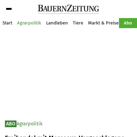
Suche
Start
Agrarpolitik
Landleben
Tiere
Markt & Preise
Pflan
Abo
ABO
Agrarpolitik