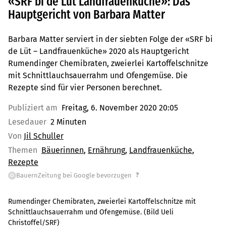
«SRF bi de Lüt Landfrauenküche»: Das
Hauptgericht von Barbara Matter
Barbara Matter serviert in der siebten Folge der «SRF bi
de Lüt – Landfrauenküche» 2020 als Hauptgericht
Rumendinger Chemibraten, zweierlei Kartoffelschnitze
mit Schnittlauchsauerrahm und Ofengemüse. Die
Rezepte sind für vier Personen berechnet.
Publiziert am
Freitag, 6. November 2020 20:05
Lesedauer
2 Minuten
Von
Jil Schuller
Themen
Bäuerinnen
Ernährung
Landfrauenküche
Rezepte
?
BauernZeitung bei Google bevorzugen
G
Rumendinger Chemibraten, zweierlei Kartoffelschnitze mit
Schnittlauchsauerrahm und Ofengemüse. (Bild Ueli
Christoffel/SRF)