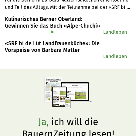
und Teil des Alltags. Mit der Teilnahme bei der «SRF bi 
de Lüt – Landfrauenküche» wollte sie buchstäblich über 
Kulinarisches Berner Oberland:
ihren Tellerrand schauen und suchte die 
Gewinnen Sie das Buch «Alpe-Chuchi»
Herausforderung, vor allem beim Anrichten.
✹
Landleben
«SRF bi de Lüt Landfrauenküche»: Die
Vorspeise von Barbara Matter
Landleben
Ja,
ich will die
BauernZeitung lesen!