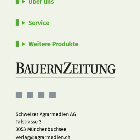
Über uns
Service
Weitere Produkte
BauernZeitung
BauernZeitung
BauernZeitung
BauernZeitung
auf
auf
auf
auf
Facebook
Instagram
YouTube
LinkedIn
Schweizer Agrarmedien AG
Talstrasse 3
3053 Münchenbuchsee
verlag@agrarmedien.ch