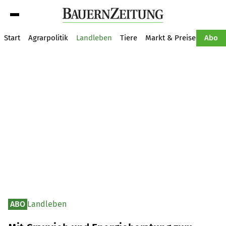
Suche
Start
Agrarpolitik
Landleben
Tiere
Markt & Preise
Pflan
Abo
ABO
Landleben