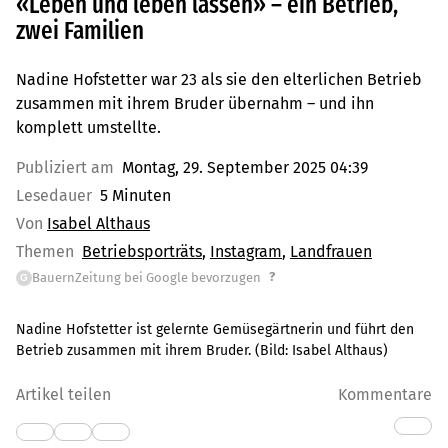
«Leben und leben lassen» – ein Betrieb,
zwei Familien
Nadine Hofstetter war 23 als sie den elterlichen Betrieb
zusammen mit ihrem Bruder übernahm – und ihn
komplett umstellte.
Publiziert am
Montag, 29. September 2025 04:39
Lesedauer
5 Minuten
Von
Isabel Althaus
Themen
Betriebsporträts
Instagram
Landfrauen
?
BauernZeitung bei Google bevorzugen
G
Nadine Hofstetter ist gelernte Gemüsegärtnerin und führt den
Betrieb zusammen mit ihrem Bruder.
(Bild:
Isabel Althaus
)
Artikel teilen
Kommentare