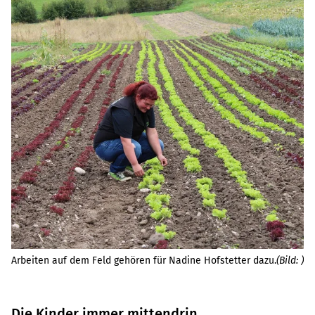
Es
Arbeiten auf dem Feld gehören für Nadine Hofstetter dazu.
(Bild: )
(Bi
Die Kinder immer mittendrin