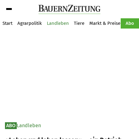
Suche
Start
Agrarpolitik
Landleben
Tiere
Markt & Preise
Pflan
Abo
ABO
Landleben