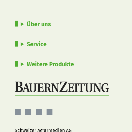
Über uns
Service
Weitere Produkte
BauernZeitung
BauernZeitung
BauernZeitung
BauernZeitung
auf
auf
auf
auf
Facebook
Instagram
YouTube
LinkedIn
Schweizer Agrarmedien AG