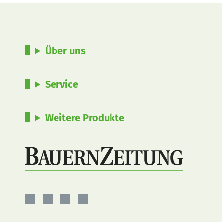
Über uns
Service
Weitere Produkte
BauernZeitung
BauernZeitung
BauernZeitung
BauernZeitung
auf
auf
auf
auf