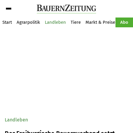
Suche
Start
Agrarpolitik
Landleben
Tiere
Markt & Preise
Pflan
Abo
Landleben