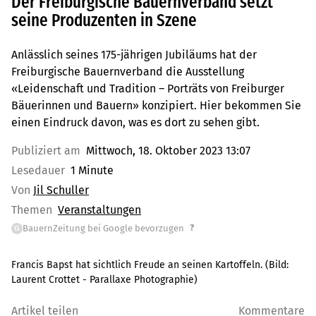
Der Freiburgische Bauernverband setzt
seine Produzenten in Szene
Anlässlich seines 175-jährigen Jubiläums hat der
Freiburgische Bauernverband die Ausstellung
«Leidenschaft und Tradition – Porträts von Freiburger
Bäuerinnen und Bauern» konzipiert. Hier bekommen Sie
einen Eindruck davon, was es dort zu sehen gibt.
Publiziert am
Mittwoch, 18. Oktober 2023 13:07
Lesedauer
1 Minute
Von
Jil Schuller
Themen
Veranstaltungen
?
BauernZeitung bei Google bevorzugen
G
Francis Bapst hat sichtlich Freude an seinen Kartoffeln.
(Bild:
Laurent Crottet - Parallaxe Photographie
)
Artikel teilen
Kommentare