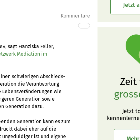
Jetzt 
Kommentare
», sagt Franziska Feller,
tzwerk Mediation im
einen schwierigen Abschieds-
Zeit
eration die Verantwortung
gross
re Lebensveränderungen wie
üngeren Generation sowie
en Generation dazu.
Jetzt t
kennenlerne
benden Generation kann es zum
drückt dabei eher auf die
 ungeduldiger ist und eigene
Mehr