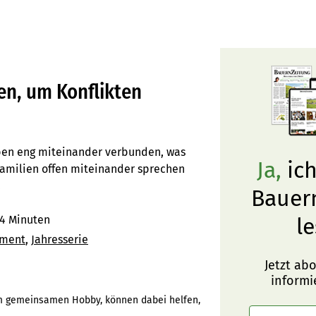
en, um Konflikten
ben eng miteinander verbunden, was
Ja,
ich
 Familien offen miteinander sprechen
.
Bauer
4 Minuten
le
ement
Jahresserie
Jetzt ab
informi
m gemeinsamen Hobby, können dabei helfen,