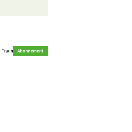
Traumtraktor
Abonnement
Hof-Management
Jahresserie