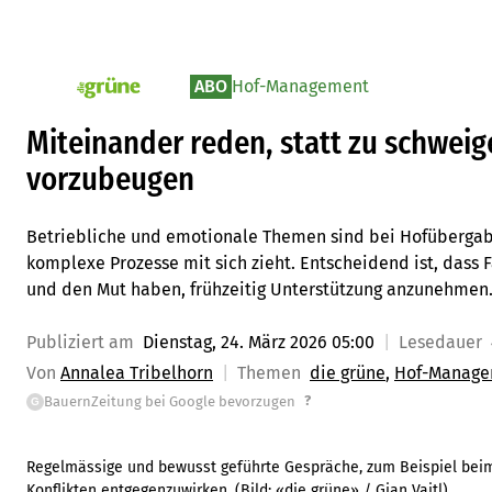
ABO
Hof-Management
pv_die-grune-online
Miteinander reden, statt zu schweig
vorzubeugen
Betriebliche und emotionale Themen sind bei Hofüberga
komplexe Prozesse mit sich zieht. Entscheidend ist, dass
und den Mut haben, frühzeitig Unterstützung anzunehmen
Publiziert am
Dienstag, 24. März 2026 05:00
Lesedauer
Von
Annalea Tribelhorn
Themen
die grüne
Hof-Manag
?
BauernZeitung bei Google bevorzugen
G
Regelmässige und bewusst geführte Gespräche, zum Beispiel bei
Konflikten entgegenzuwirken.
(Bild:
«die grüne» / Gian Vaitl
)