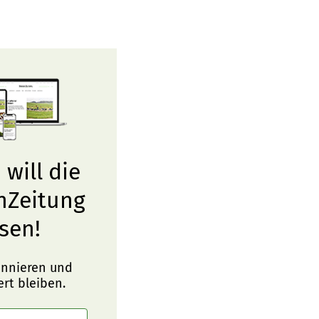
 will die
nZeitung
sen!
onnieren und
ert bleiben.