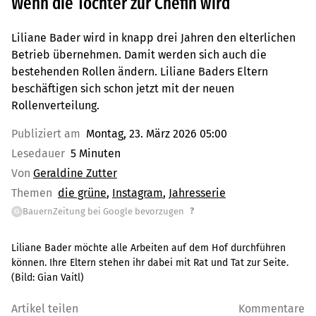
Wenn die Tochter zur Chefin wird
Liliane Bader wird in knapp drei Jahren den elterlichen
Betrieb übernehmen. Damit werden sich auch die
bestehenden Rollen ändern. Liliane Baders Eltern
beschäftigen sich schon jetzt mit der neuen
Rollenverteilung.
Publiziert am
Montag, 23. März 2026 05:00
Lesedauer
5 Minuten
Von
Geraldine Zutter
Themen
die grüne
Instagram
Jahresserie
?
BauernZeitung bei Google bevorzugen
G
Liliane Bader möchte alle Arbeiten auf dem Hof durchführen
können. Ihre Eltern stehen ihr dabei mit Rat und Tat zur Seite.
(Bild:
Gian Vaitl
)
Artikel teilen
Kommentare