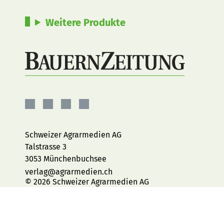
Weitere Produkte
BauernZeitung
BauernZeitung
BauernZeitung
BauernZeitung
auf
auf
auf
auf
Facebook
Instagram
YouTube
LinkedIn
Schweizer Agrarmedien AG
Talstrasse 3
3053 Münchenbuchsee
verlag@agrarmedien.ch
© 2026 Schweizer Agrarmedien AG