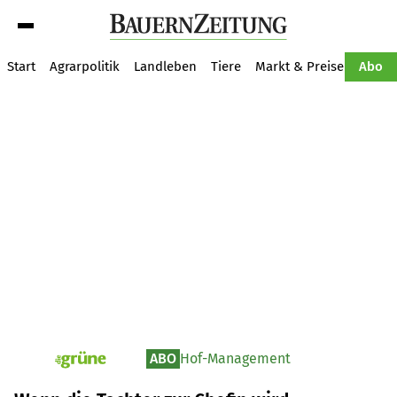
Suche
Start
Agrarpolitik
Landleben
Tiere
Markt & Preise
Pflan
Abo
ABO
Hof-Management
pv_die-grune-online