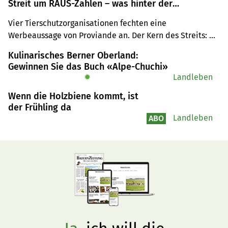
Streit um RAUS-Zahlen – was hinter der
Beschwerde steckt
Vier Tierschutzorganisationen fechten eine 
Werbeaussage von Proviande an. Der Kern des Streits: 
eine unterschiedliche Berechnungsmethode. Proviande 
Kulinarisches Berner Oberland:
hat die Formulierung inzwischen korrigiert.
Gewinnen Sie das Buch «Alpe-Chuchi»
✹
Landleben
Wenn die Holzbiene kommt, ist
der Frühling da
Landleben
ABO