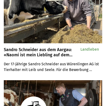
Sandro Schneider aus dem Aargau:
Landleben
«Naomi ist mein Liebling auf dem
Betrieb»
Der 17-jährige Sandro Schneider aus Würenlingen AG ist 
Tierhalter mit Leib und Seele. Für die Bewerbung 
motivierte ihn seine Chefin Corinne Zimmermann vom 
Chleehof. Sandro Schneiders Mutter half beim 
Bewerbungsvideo im Stall.