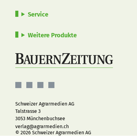
Service
Weitere Produkte
BauernZeitung
BauernZeitung
BauernZeitung
BauernZeitung
auf
auf
auf
auf
Facebook
Instagram
YouTube
LinkedIn
Schweizer Agrarmedien AG
Talstrasse 3
3053 Münchenbuchsee
verlag@agrarmedien.ch
© 2026 Schweizer Agrarmedien AG