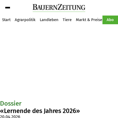
Suche
Start
Agrarpolitik
Landleben
Tiere
Markt & Preise
Pflan
Abo
Dossier
«Lernende des Jahres 2026»
20.04.2026