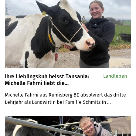
Herren mag es mit Handörgeli und im Eishockey gerne 
gesellig.
Ihre Lieblingskuh heisst Tansania:
Landleben
Michelle Fahrni liebt die
Landwirtschaft, jodelt «für ihr Leben
Michelle Fahrni aus Rumisberg BE absolviert das dritte 
gern» und ist Captain auf dem
Lehrjahr als Landwirtin bei Familie Schmitz in 
Fussballplatz
Wiedlisbach BE. Die Kandidatin bei «Lernende des 
Jahres» spricht über ihre Lieblingskuh Tansania, ihren 
vielseitigen Berufsalltag und warum sie jeden Morgen 
gerne um fünf Uhr in der Früh aufsteht.